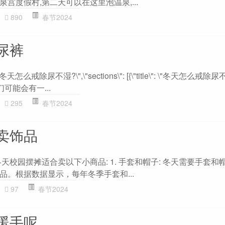
宫度假村,第二天可以在这里泡温泉,...
890
春节2024
尿裤
le\": \"冬天怎么戒除尿不湿?\",\"sections\": [{\"title\": \"冬天怎么戒除尿
妈们可能会有一...
295
春节2024
卖饰品
天校园摆摊适合卖以下小商品: 1. 手套和帽子: 冬天需要手套和
品。根据数据显示，每年冬季手套和...
97
春节2024
暖手呢