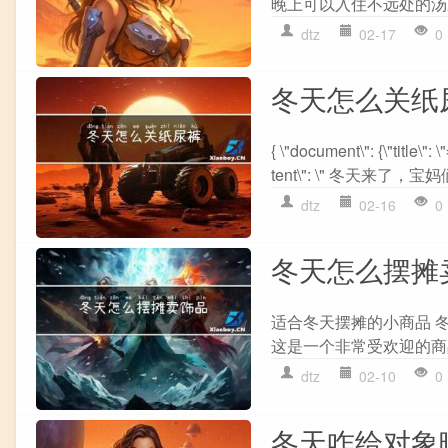
晚上可以入住不远处的汤泉
dtz
02-17
0
冬天怎么关纸
{ \"document\": {\"tit
tent\": \" 冬天来了，宝
dtz
02-16
0
冬天怎么摆摊
适合冬天摆摊的小商品 冬
这是一个非常受欢迎的商
dtz
02-10
0
冬天咋给对象