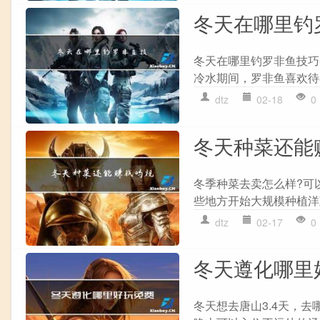
冬天在哪里钓
冬天在哪里钓罗非鱼技巧
冷水期间，罗非鱼喜欢待在
dtz
02-18
0
冬天种菜还能
冬季种菜去卖怎么样?可
些地方开始大规模种植洋
dtz
02-17
0
冬天遵化哪里
冬天想去唐山3.4天，去