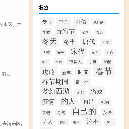
标签
习俗
专业
中国
他们的
是深水区。在
元宵节
作者
公司
农历
冬天
唐代
冬季
大学
宋代
学校
寓意
工作
孩子
很多人
手机
技能
年龄
年初
春节
攻略
时间
新年
。例如，一
春节期间
是一个
梦幻西游
游戏
汤圆
的人
疫情
的是
礼物
自己的
英语
红包
考试
还不
诗人
这一
费用
可去清东陵,
诗词