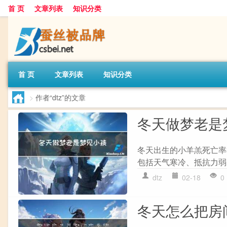
首 页
文章列表
知识分类
首 页
文章列表
知识分类
>
作者“dtz”的文章
冬天做梦老是
冬天出生的小羊羔死亡率
包括天气寒冷、抵抗力弱
dtz
02-18
0
冬天怎么把房