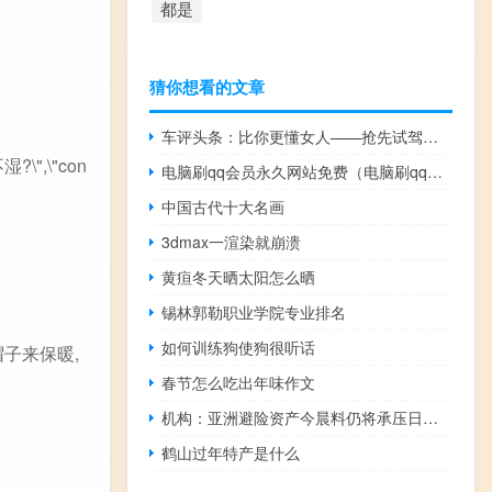
都是
猜你想看的文章
车评头条：比你更懂女人——抢先试驾法式豪华SUV DS7
不湿?\",\"con
电脑刷qq会员永久网站免费（电脑刷qq会员永久网站）
中国古代十大名画
3dmax一渲染就崩溃
黄疸冬天晒太阳怎么晒
锡林郭勒职业学院专业排名
如何训练狗使狗很听话
帽子来保暖,
春节怎么吃出年味作文
机构：亚洲避险资产今晨料仍将承压日元是今天的主角
鹤山过年特产是什么