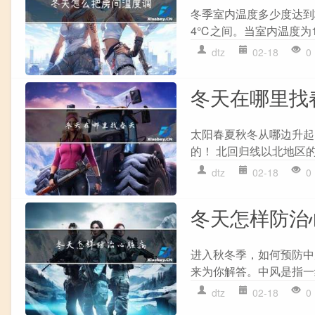
冬季室内温度多少度达到
4℃之间。当室内温度为1
dtz
02-18
0
冬天在哪里找
太阳春夏秋冬从哪边升起
的！ 北回归线以北地区的
dtz
02-18
0
冬天怎样防治
进入秋冬季，如何预防中
来为你解答。中风是指一
dtz
02-18
0