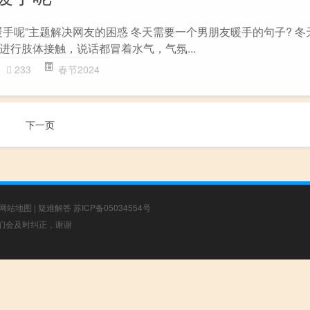
暖手呢”主题解决网友的困惑 冬天需要一个男朋友暖手的句子? 冬
进行肢体接触，说话都冒着水气，气氛...
233
春节2024
下一页
网站地图
|
疑难解答
苏ICP备05034554号
，我们会及时纠正，谢谢