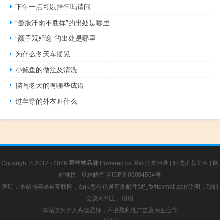
下午一点可以拜年吗请问
“曼肤汗雨不胜挥”的出处是哪里
“颜子既殂谢”的出处是哪里
为什么冬天车摇晃
小鲍鱼的做法及清洗
描写冬天的有哪些成语
过年穿的外衣叫什么
Copyright © 2012 - 2026
蚕丝被品牌
Powered by
网站分类目录
|
精选推荐文章
|
网
站地图
|
疑难解答
苏ICP备05034554号
声明：本站内容来自互联网，如信息有错误可发邮件到f_fb#foxmail.com说明，我们
会及时纠正，谢谢
本站仅为个人兴趣爱好，不接盈利性广告及商业合作
小男孩