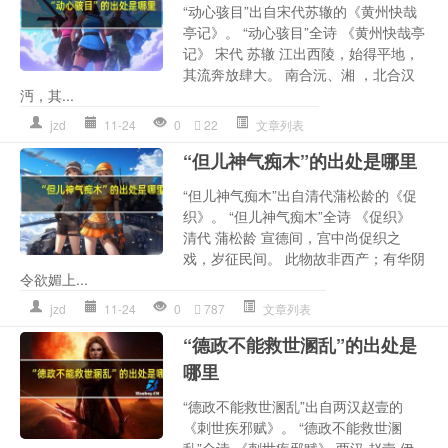
“动心骇目”出自宋代苏辙的《黄州快哉
亭记》。 “动心骇目”全诗 《黄州快哉亭
记》 宋代 苏辙 江出西陵，始得平地，
其流奔放肆大。 南合沅、湘 ，北合汉
沔，其...
jzd
11-24
0
22
文章列表
“但儿神气痴木”的出处是哪里
“但儿神气痴木”出自清代蒲松龄的《促
织》。 “但儿神气痴木”全诗 《促织》
清代 蒲松龄 宣德间，宫中尚促织之
戏，岁征民间。 此物故非西产；有华阴
令欲媚上...
jzd
11-24
0
787
文章列表
“德政不能救世溷乱”的出处是
哪里
“德政不能救世溷乱”出自两汉赵壹的
《刺世疾邪赋》。 “德政不能救世溷
乱”全诗 《刺世疾邪赋》 两汉 赵壹 伊