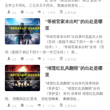
五帝之不同礼，三王亦又不同乐。 数极自然变化，...
jzd
11-24
0
676
文章列表
“等候官家未出时”的出处是哪
里
“等候官家未出时”出自唐代花蕊夫人的
《宫词（梨园子弟以下四十一首一作王
珪诗）》。 “等候官家未出时”全诗 《宫
词（梨园子弟以下四十一首一作王珪诗）》 唐...
jzd
11-24
0
913
文章列表
“堵莲红乱风翻雨”的出处是哪
里
“堵莲红乱风翻雨”出自宋代张孝祥的
《菩萨蛮》。 “堵莲红乱风翻雨”全诗
《菩萨蛮》 宋代 张孝祥 堵莲红乱风翻
雨。 雨翻风乱红莲渚。 深处宿幽禽。 禽幽宿处...
jzd
11-24
0
754
文章列表