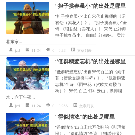
“担子挑春虽小”的出处是哪里
“担子挑春虽小”出自宋代止禅师的《昭
君怨（卖花人）》。 “担子挑春虽小”全
诗 《昭君怨（卖花人）》 宋代 止禅师
担子挑春虽小。 白白红红都好。 卖过
巷东家...
jzd
11-24
0
22
文章列表
“低群鸥鹭忘机”的出处是哪里
“低群鸥鹭忘机”出自宋代百兰的《雨中
花（贺欧文建楼与桥）》。 “低群鸥鹭
忘机”全诗 《雨中花（贺欧文建楼与
桥）》 宋代 百兰 饤斗云山，挨排烟
水，六丁午夜...
jzd
11-24
0
266
文章列表
“得似情浓”的出处是哪里
“得似情浓”出自宋代万俟咏的《别瑶姬
慢》。 “得似情浓”全诗 《别瑶姬慢》