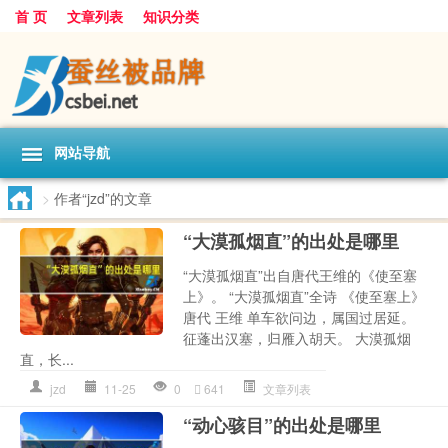
首 页
文章列表
知识分类
网站导航
>
作者“jzd”的文章
“大漠孤烟直”的出处是哪里
“大漠孤烟直”出自唐代王维的《使至塞
上》。 “大漠孤烟直”全诗 《使至塞上》
唐代 王维 单车欲问边，属国过居延。
征蓬出汉塞，归雁入胡天。 大漠孤烟
直，长...
jzd
11-25
0
641
文章列表
“动心骇目”的出处是哪里