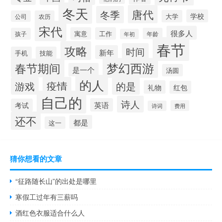
冬天
唐代
冬季
学校
大学
公司
农历
宋代
很多人
寓意
工作
孩子
年龄
年初
春节
攻略
时间
新年
手机
技能
梦幻西游
春节期间
是一个
汤圆
的人
疫情
游戏
的是
礼物
红包
自己的
诗人
英语
考试
费用
诗词
还不
都是
这一
猜你想看的文章
“征路随长山”的出处是哪里
寒假工过年有三薪吗
酒红色衣服适合什么人