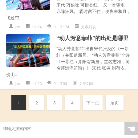
宋代 万俟咏 可惜香红。 又一番骤雨，
几阵狂风。 霎时留不住，便夜来和月，
飞过帘...
jzd
11-24
0
174
文章列表
“动人芳意菲菲”的出处是哪里
“动人芳意菲菲”出自宋代张炎的《一萼
红（弁阳翁新居。 “动人芳意菲菲”全诗
《一萼红（弁阳翁新居，堂名志雅，词
名萍洲渔笛谱）》 宋代 张炎 制荷衣。
傍山...
jzd
11-23
0
93
文章列表
1
2
3
4
下一页
尾页
☚