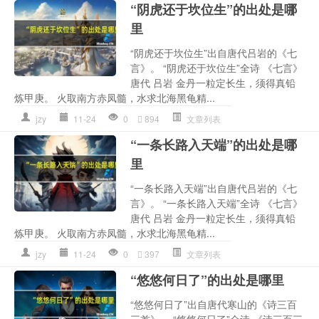
“阴虎还于坎位生”的出处是哪
里
“阴虎还于坎位生”出自唐代吕岩的《七
言》。 “阴虎还于坎位生”全诗 《七言》
唐代 吕岩 金丹一粒定长生，须得真铅
炼甲庚。 火取南方赤凤髓，水求北海黑龟精...
jzy
11-24
0
894
文章列表
“一条长路入天端”的出处是哪
里
“一条长路入天端”出自唐代吕岩的《七
言》。 “一条长路入天端”全诗 《七言》
唐代 吕岩 金丹一粒定长生，须得真铅
炼甲庚。 火取南方赤凤髓，水求北海黑龟精...
jzy
11-24
0
397
文章列表
“悠悠何日了”的出处是哪里
“悠悠何日了”出自唐代寒山的《诗三百
三首》。 “悠悠何日了”全诗 《诗三百三