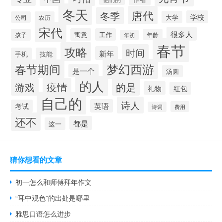
冬天
唐代
冬季
学校
大学
公司
农历
宋代
很多人
寓意
工作
孩子
年龄
年初
春节
攻略
时间
新年
手机
技能
梦幻西游
春节期间
是一个
汤圆
的人
疫情
游戏
的是
礼物
红包
自己的
诗人
英语
考试
费用
诗词
还不
都是
这一
猜你想看的文章
初一怎么和师傅拜年作文
“耳中观色”的出处是哪里
雅思口语怎么进步