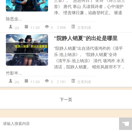
首》 唐代 寒山 凡读我诗者，心中须护
净。 悭贪继日廉，谄曲登时正。 驱遣
除恶业...
jzy
11-24
0
956
文章列表
“院静人销夏”的出处是哪里
“院静人销夏”出自清代项鸿祚的《清平
乐·池上纳凉》。 “院静人销夏”全诗
《清平乐·池上纳凉》 清代 项鸿祚 水天
清话，院静人销夏。 蜡炬风摇帘不下，
竹影半...
jzy
11-24
0
191
文章列表
下一页
☚