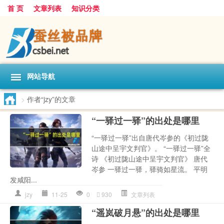
首 页
文章列表
知识分类
网站导航
>
作者“jzy”的文章
“一驿过一驿”的出处是哪里
“一驿过一驿”出自唐代岑参的《初过陇
山途中呈宇文判官》。 “一驿过一驿”全
诗 《初过陇山途中呈宇文判官》 唐代
岑参 一驿过一驿，驿骑如星流。 平明
发咸阳...
jzy
11-25
0
930
文章列表
“遥岚破月悬”的出处是哪里