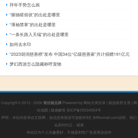
拜年手势怎么画
“驱驰嗟俗状”的出处是哪里
“薄袖禁寒”的出处是哪里
“一条长路入天端”的出处是哪里
如何去水印
“2023胡润慈善榜”发布 中国34位“亿级慈善家”共计捐赠191亿元
梦幻西游怎么隐藏称呼宠物
Copyright © 2012 - 2026
蚕丝被品牌
Powered by
网站分类目录
|
精选推荐文章
|
网
站地图
|
疑难解答
苏ICP备05034554号
声明：本站内容来自互联网，如信息有错误可发邮件到f_fb#foxmail.com说明，我们
会及时纠正，谢谢
本站仅为个人兴趣爱好，不接盈利性广告及商业合作