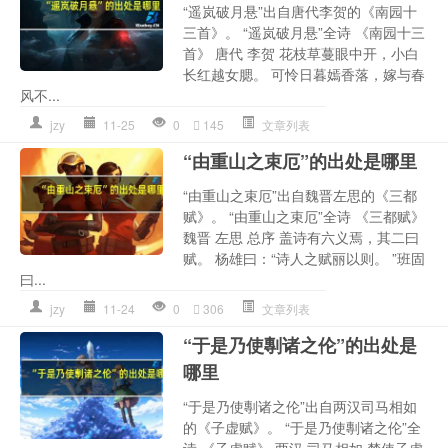
“遥岚破月悬”出自唐代李贺的《南园十
三首》。 “遥岚破月悬”全诗 《南园十三
首》 唐代 李贺 花枝草蔓眼中开，小白
长红越女腮。 可怜日暮嫣香落，嫁与春
风不...
jzy
11-25
0
145
文章列表
“由重山之束厄”的出处是哪里
“由重山之束厄”出自魏晋左思的《三都
赋》。 “由重山之束厄”全诗 《三都赋》
魏晋 左思 总序 盖诗有六义焉，其二曰
赋。 杨雄曰：“诗人之赋丽以则。 ”班固
曰...
jzy
11-24
0
306
文章列表
“于是乃使剸诸之伦”的出处是
哪里
“于是乃使剸诸之伦”出自两汉司马相如
的《子虚赋》。 “于是乃使剸诸之伦”全
诗 《子虚赋》 两汉 司马相如 楚使子虚