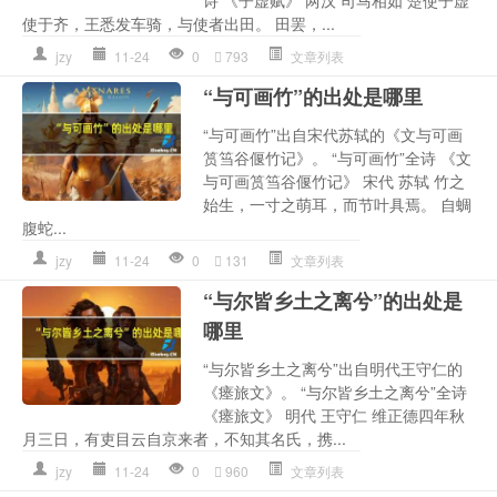
使于齐，王悉发车骑，与使者出田。 田罢，...
jzy
11-24
0
793
文章列表
“与可画竹”的出处是哪里
“与可画竹”出自宋代苏轼的《文与可画
筼筜谷偃竹记》。 “与可画竹”全诗 《文
与可画筼筜谷偃竹记》 宋代 苏轼 竹之
始生，一寸之萌耳，而节叶具焉。 自蜩
腹蛇...
jzy
11-24
0
131
文章列表
“与尔皆乡土之离兮”的出处是
哪里
“与尔皆乡土之离兮”出自明代王守仁的
《瘗旅文》。 “与尔皆乡土之离兮”全诗
《瘗旅文》 明代 王守仁 维正德四年秋
月三日，有吏目云自京来者，不知其名氏，携...
jzy
11-24
0
960
文章列表