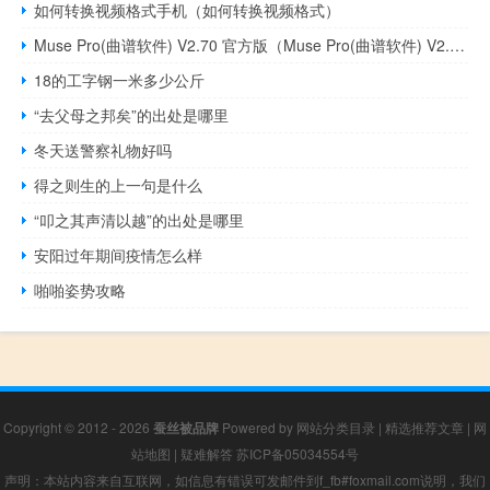
如何转换视频格式手机（如何转换视频格式）
Muse Pro(曲谱软件) V2.70 官方版（Muse Pro(曲谱软件) V2.70 官方版功能简介）
18的工字钢一米多少公斤
“去父母之邦矣”的出处是哪里
冬天送警察礼物好吗
得之则生的上一句是什么
“叩之其声清以越”的出处是哪里
安阳过年期间疫情怎么样
啪啪姿势攻略
Copyright © 2012 - 2026
蚕丝被品牌
Powered by
网站分类目录
|
精选推荐文章
|
网
站地图
|
疑难解答
苏ICP备05034554号
声明：本站内容来自互联网，如信息有错误可发邮件到f_fb#foxmail.com说明，我们