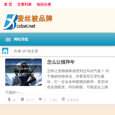
首 页
文章列表
知识分类
网站导航
>
作者“zlr”的文章
怎么让猫拜年
怎样让宠物猫咪感受到过年的气氛？ 对
于傲娇的猫来说，你要是给它穿红戴
绿，它一定会各种鄙视的眼神，甚至绿
色在猫眼里，特别鲜眼，可能还会上蹿
下跳好一...
zlr
02-13
0
193
文章列表