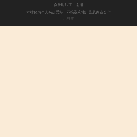
会及时纠正，谢谢
本站仅为个人兴趣爱好，不接盈利性广告及商业合作
小男孩