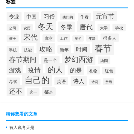
标签
元宵节
习俗
专业
中国
作者
他们的
冬天
唐代
冬季
学校
大学
公司
农历
宋代
很多人
寓意
工作
孩子
年龄
年初
春节
攻略
时间
新年
手机
技能
梦幻西游
春节期间
是一个
汤圆
的人
疫情
游戏
的是
礼物
红包
自己的
诗人
英语
考试
费用
诗词
还不
都是
这一
猜你想看的文章
有人说冬天是