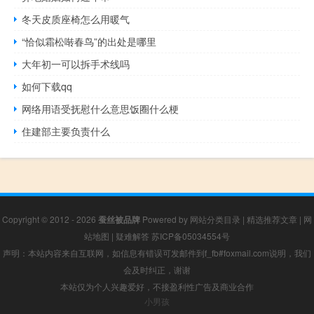
冬天皮质座椅怎么用暖气
“恰似霜松啭春鸟”的出处是哪里
大年初一可以拆手术线吗
如何下载qq
网络用语受抚慰什么意思饭圈什么梗
住建部主要负责什么
Copyright © 2012 - 2026
蚕丝被品牌
Powered by
网站分类目录
|
精选推荐文章
|
网
站地图
|
疑难解答
苏ICP备05034554号
声明：本站内容来自互联网，如信息有错误可发邮件到f_fb#foxmail.com说明，我们
会及时纠正，谢谢
本站仅为个人兴趣爱好，不接盈利性广告及商业合作
小男孩