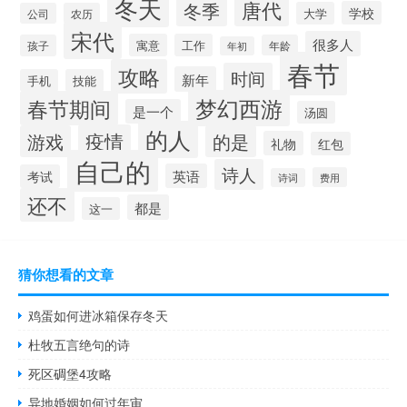
冬天
唐代
冬季
学校
大学
公司
农历
宋代
很多人
寓意
工作
孩子
年龄
年初
春节
攻略
时间
新年
手机
技能
梦幻西游
春节期间
是一个
汤圆
的人
疫情
游戏
的是
礼物
红包
自己的
诗人
英语
考试
费用
诗词
还不
都是
这一
猜你想看的文章
鸡蛋如何进冰箱保存冬天
杜牧五言绝句的诗
死区碉堡4攻略
异地婚姻如何过年审