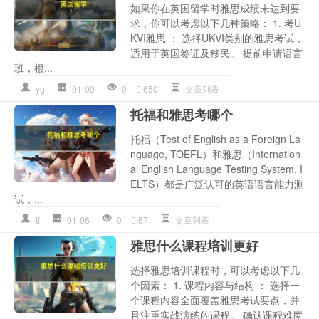
如果你在英国留学时雅思成绩未达到要
求，你可以考虑以下几种策略： 1. 考U
KVI雅思 ： 选择UKVI类别的雅思考试，
适用于英国签证及移民。 提前申请语言
班，根...
yg
01-09
0
650
文章列表
托福和雅思考哪个
托福（Test of English as a Foreign La
nguage, TOEFL）和雅思（Internation
al English Language Testing System, I
ELTS）都是广泛认可的英语语言能力测
试，...
tf
01-06
0
57
文章列表
雅思什么课程培训更好
选择雅思培训课程时，可以考虑以下几
个因素： 1. 课程内容与结构 ： 选择一
个课程内容全面覆盖雅思考试要点，并
且注重实战演练的课程。 确认课程难度