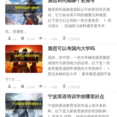
雅思和托福哪个更难考
雅思和托福都是国际认可的英语语言测
试，它们各自有不同的侧重点和难度。
以下是它们之间的一些主要差异： 1. 听
力部分 ： 托福听力材料通常更学术
化，语速较...
ys
12-30
0
366
文章列表
雅思可以考国内大学吗
是的，在中国，一些大学确实接受雅思
成绩作为英语能力的证明。以下是一些
接受雅思成绩申请国内大学的例子： 1.
西北农林科技大学 ：要求雅思成绩不低
于7.0，...
ys
12-28
0
565
文章列表
宁波英语培训学校哪里好点
宁波的英语教育培训市场上有许多机
构，以下是几家备受推崇的培训机构：
1. 新东方 优势 ：提供全面的英语培训