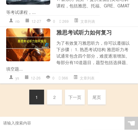
课程，包括雅思、托福、GRE、GMAT
等考试课程，...
nb
12-27
0
269
文章列表
雅思考试听力如何复习
为了有效复习雅思听力，你可以遵循以
下步骤： 1. 熟悉考试结构 雅思听力考
试通常包含四个部分，难度逐渐增加。
每部分有10道题目，题型包括选择题、
填空题...
ys
12-26
0
366
文章列表
1
2
下一页
尾页
☚