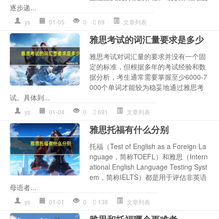
逐步递...
ys
01-05
0
69
文章列表
雅思考试的词汇量要求是多少
雅思考试对词汇量的要求并没有一个固
定的标准，但根据多年的考试经验和数
据分析，考生通常需要掌握至少6000-7
000个单词才能较为稳妥地通过雅思考
试。具体到...
ys
01-04
0
691
文章列表
雅思托福有什么分别
托福（Test of English as a Foreign La
nguage，简称TOEFL）和雅思（Intern
ational English Language Testing Syst
em，简称IELTS）都是用于评估非英语
母语者...
ys
01-01
0
138
文章列表