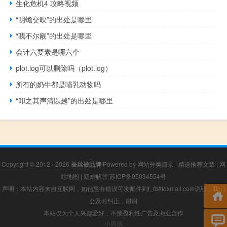
生化危机4 攻略视频
“明蟾交映”的出处是哪里
“我不尔觏”的出处是哪里
会计六要素是哪六个
plot.log可以删除吗（plot.log）
所有的奶牛都是哺乳动物吗
“叩之其声清以越”的出处是哪里
Copyright © 2012 - 2026
蚕丝被品牌
Powered by
网站分类目录
|
精选推荐文章
|
网
站地图
|
疑难解答
苏ICP备05034554号
声明：本站内容来自互联网，如信息有错误可发邮件到f_fb#foxmail.com说明，我们
会及时纠正，谢谢
本站仅为个人兴趣爱好，不接盈利性广告及商业合作
小男孩