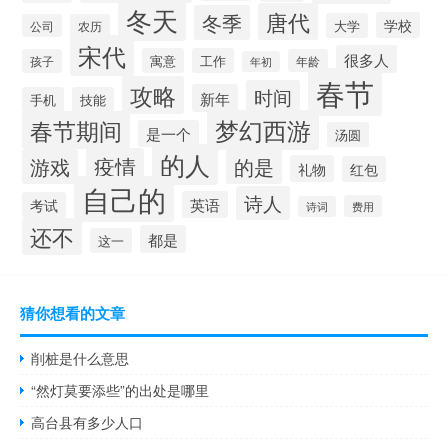
冬天
唐代
冬季
学校
大学
公司
农历
宋代
很多人
寓意
工作
孩子
年龄
年初
春节
攻略
时间
新年
手机
技能
梦幻西游
春节期间
是一个
汤圆
的人
疫情
游戏
的是
礼物
红包
自己的
诗人
英语
考试
费用
诗词
还不
都是
这一
猜你想看的文章
削桩是什么意思
“然灯莫要添些”的出处是哪里
高台县有多少人口