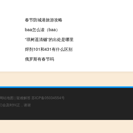
春节防城港旅游攻略
baa怎么读（baa）
“琪树遥清樾”的出处是哪里
焊剂101和431有什么区别
俄罗斯有春节吗
网站地图
|
疑难解答
苏ICP备05034554号
，我们会及时纠正，谢谢