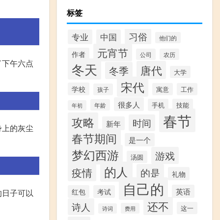
标签
习俗
专业
中国
他们的
元宵节
作者
公司
农历
了下午六点
冬天
唐代
冬季
大学
宋代
学校
寓意
工作
孩子
很多人
手机
技能
年龄
年初
春节
攻略
时间
新年
身上的灰尘
春节期间
是一个
梦幻西游
游戏
汤圆
的人
疫情
的是
礼物
自己的
英语
红包
考试
的日子可以
还不
诗人
这一
费用
诗词