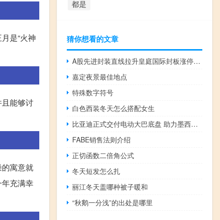
都是
月是“火神
猜你想看的文章
A股先进封装直线拉升皇庭国际封板涨停易天股份涨超8%炬光科技、同兴达、文一科技等跟涨
嘉定夜景最佳地点
特殊数字符号
并且能够讨
白色西装冬天怎么搭配女生
比亚迪正式交付电动大巴底盘 助力墨西哥新莱昂州绿色交通转型
FABE销售法则介绍
正切函数二倍角公式
澡的寓意就
冬天短发怎么扎
一年充满幸
丽江冬天盖哪种被子暖和
“秋鹅一分浅”的出处是哪里