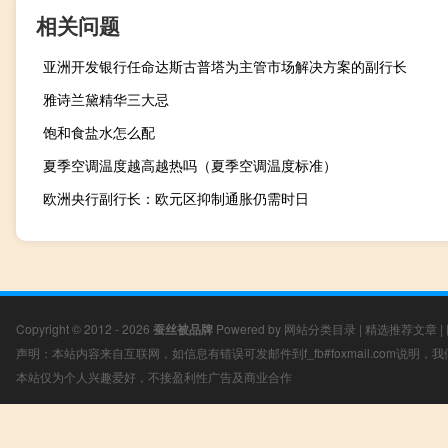
相关问题
亚洲开发银行任命达斯古普塔为主管市场解决方案的副行长
雅诗兰黛精华三大忌
饱和食盐水怎么配
夏季空调温度越高越热吗（夏季空调温度标准）
欧洲央行副行长：欧元区抑制通胀仍需时日
Copyright © 2012 - 2026
蚕丝被品牌
Powered by
网站分类目录
|
精选推荐文章
|
声明：本站内容来自互联网，如信息有错误可发邮件到f_fb#foxmail.com说明
本站仅为个人兴趣爱好，不接盈利性广告及商业合作