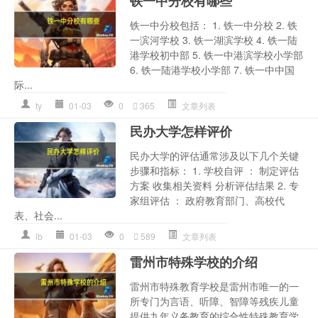
铁一中分校有哪些
铁一中分校包括： 1. 铁一中分校 2. 铁
一滨河学校 3. 铁一湖滨学校 4. 铁一陆
港学校初中部 5. 铁一中港滨学校小学部
6. 铁一陆港学校小学部 7. 铁一中中国
际...
ty
01-03
0
365
文章列表
民办大学怎样评价
民办大学的评估通常涉及以下几个关键
步骤和指标： 1. 学校自评 ： 制定评估
方案 收集相关资料 分析评估结果 2. 专
家组评估 ： 政府教育部门、高校代
表、社会...
lb
01-03
0
589
文章列表
雷州市特殊学校的介绍
雷州市特殊教育学校是雷州市唯一的一
所专门为言语、听障、智障等残疾儿童
提供九年义务教育的综合性特殊教育学