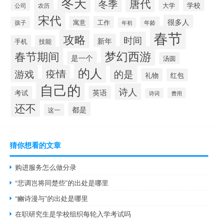
冬天
唐代
冬季
学校
大学
公司
农历
宋代
很多人
寓意
工作
孩子
年龄
年初
春节
攻略
时间
新年
手机
技能
梦幻西游
春节期间
是一个
汤圆
的人
疫情
游戏
的是
礼物
红包
自己的
诗人
英语
考试
费用
诗词
还不
都是
这一
猜你想看的文章
购进服务怎么做分录
“悲调岂将同楚些”的出处是哪里
“豳诗漫与”的出处是哪里
在职研究生是学校组织每轮入学考试吗