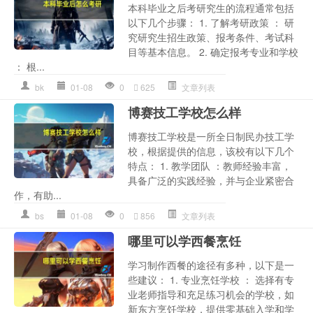
本科毕业之后考研究生的流程通常包括
以下几个步骤： 1. 了解考研政策 ： 研
究研究生招生政策、报考条件、考试科
目等基本信息。 2. 确定报考专业和学校
： 根...
bk
01-08
0
625
文章列表
博赛技工学校怎么样
博赛技工学校是一所全日制民办技工学
校，根据提供的信息，该校有以下几个
特点： 1. 教学团队 ：教师经验丰富，
具备广泛的实践经验，并与企业紧密合
作，有助...
bs
01-08
0
856
文章列表
哪里可以学西餐烹饪
学习制作西餐的途径有多种，以下是一
些建议： 1. 专业烹饪学校 ： 选择有专
业老师指导和充足练习机会的学校，如
新东方烹饪学校，提供零基础入学和学