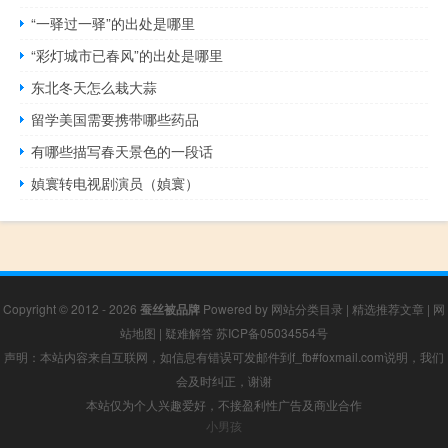
“一驿过一驿”的出处是哪里
“彩灯城市已春风”的出处是哪里
东北冬天怎么栽大蒜
留学美国需要携带哪些药品
有哪些描写春天景色的一段话
媜寰转电视剧演员（媜寰）
Copyright © 2012 - 2026
蚕丝被品牌
Powered by
网站分类目录
|
精选推荐文章
|
网
站地图
|
疑难解答
苏ICP备05034554号
声明：本站内容来自互联网，如信息有错误可发邮件到f_fb#foxmail.com说明，我们
会及时纠正，谢谢
本站仅为个人兴趣爱好，不接盈利性广告及商业合作
小男孩