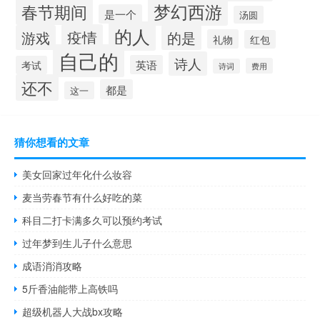
梦幻西游
春节期间
是一个
汤圆
的人
疫情
游戏
的是
礼物
红包
自己的
诗人
英语
考试
费用
诗词
还不
都是
这一
猜你想看的文章
美女回家过年化什么妆容
麦当劳春节有什么好吃的菜
科目二打卡满多久可以预约考试
过年梦到生儿子什么意思
成语消消攻略
5斤香油能带上高铁吗
超级机器人大战bx攻略