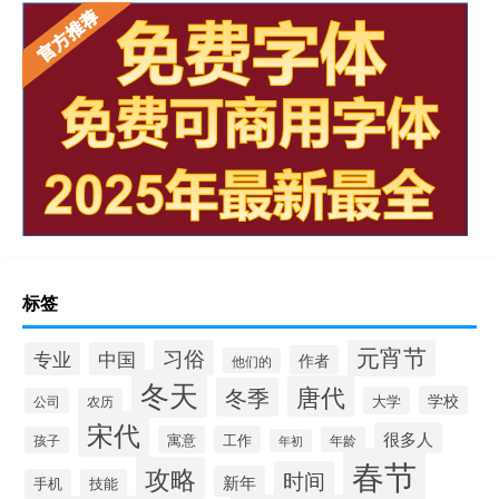
标签
元宵节
习俗
专业
中国
作者
他们的
冬天
唐代
冬季
学校
大学
公司
农历
宋代
很多人
寓意
工作
孩子
年龄
年初
春节
攻略
时间
新年
手机
技能