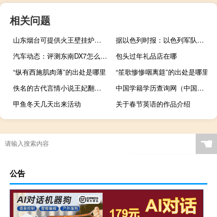
相关问题
山东烟台可提供火王壁挂炉维修服务地址在哪
据以色列时报：以色列军队和巴勒斯坦武装分子在靠近加沙地带边界的南部城镇马根发生了激烈的枪战
汽车动态：评测东南DX7怎么样及北汽制造BJ 212多少钱
包头过年礼品店在哪
“纵有西施肌肉薄”的出处是哪里
“笙歌惨惨咽离筵”的出处是哪里
佚名的古代言情小说王妃翻身记（王妃娘娘翻身记简介）
中国学籍学历查询网（中国学籍网）
甲鱼冬天几天出来活动
关于春节英语的作品介绍
☚
公告