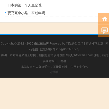
日本的第一个天皇是谁
贾乃亮李小路一家过年吗
Copyright © 2012 - 2026
蚕丝被品牌
Powered by
网站分类目录
|
精选推荐文章
|
网
站地图
|
疑难解答
苏ICP备05034554号
声明：本站内容来自互联网，如信息有错误可发邮件到f_fb#foxmail.com说明，我们
会及时纠正，谢谢
本站仅为个人兴趣爱好，不接盈利性广告及商业合作
小男孩