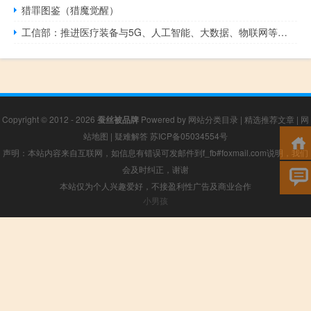
猎罪图鉴（猎魔觉醒）
工信部：推进医疗装备与5G、人工智能、大数据、物联网等融合发展
Copyright © 2012 - 2026
蚕丝被品牌
Powered by
网站分类目录
|
精选推荐文章
|
网
站地图
|
疑难解答
苏ICP备05034554号
声明：本站内容来自互联网，如信息有错误可发邮件到f_fb#foxmail.com说明，我们
会及时纠正，谢谢
本站仅为个人兴趣爱好，不接盈利性广告及商业合作
小男孩