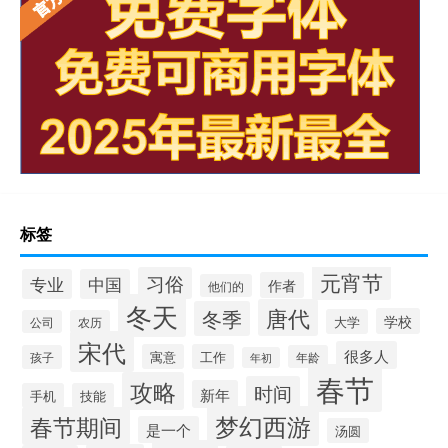
标签
元宵节
习俗
专业
中国
作者
他们的
冬天
唐代
冬季
学校
大学
公司
农历
宋代
很多人
寓意
工作
孩子
年龄
年初
春节
攻略
时间
新年
手机
技能
梦幻西游
春节期间
是一个
汤圆