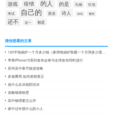
的人
疫情
游戏
的是
礼物
红包
自己的
诗人
英语
考试
费用
诗词
还不
都是
这一
猜你想看的文章
120平电锅炉一个月多少钱（家用电锅炉取暖一个月用多少度电）
苹果iPhone15系列发布会将与全球发布同时进行
苏州吴中春节旅游攻略
多做费用 如何差错更正
放什么在冰箱防结冰
攻略铜墙铁壁
高中物理要怎么学
家中过年摆什么防小人