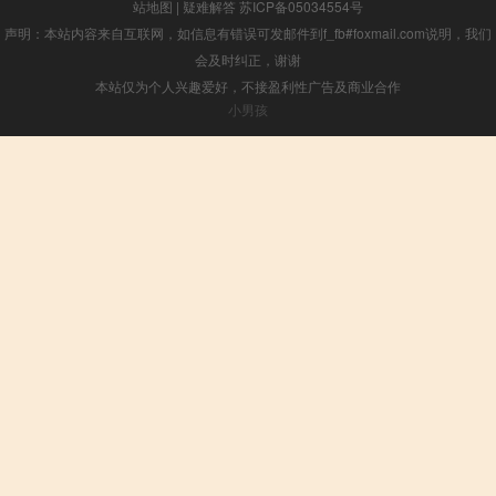
站地图
|
疑难解答
苏ICP备05034554号
声明：本站内容来自互联网，如信息有错误可发邮件到f_fb#foxmail.com说明，我们
会及时纠正，谢谢
本站仅为个人兴趣爱好，不接盈利性广告及商业合作
小男孩