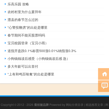
乐高乐园 攻略
农村村里为什么要拜年
澧县的春节怎么过的
“心警投鞭虏”的出处是哪里
春节期间不能买股票吗吗
宝贝校园登录（宝贝小雨）
道指开盘跌0.1%标普500涨0.01%纳指涨0.3%
小狗钱钱读后感受（小狗钱钱读后感 急）
多大年龄可以出首付
“上有和鸣百啭禽”的出处是哪里
Copyright © 2012 - 2026
蚕丝被品牌
Powered by
网站分类目录
|
精选推荐文章
|
网