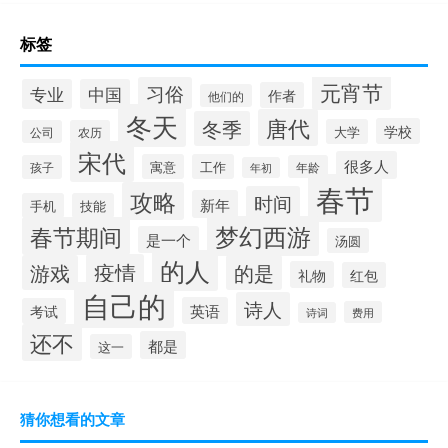
标签
元宵节
习俗
专业
中国
作者
他们的
冬天
唐代
冬季
学校
大学
公司
农历
宋代
很多人
寓意
工作
孩子
年龄
年初
春节
攻略
时间
新年
手机
技能
梦幻西游
春节期间
是一个
汤圆
的人
疫情
游戏
的是
礼物
红包
自己的
诗人
英语
考试
费用
诗词
还不
都是
这一
猜你想看的文章