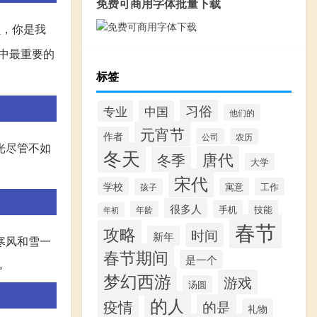
免费可商用字体批量下载
贝，你是我
中最重要的
标签
习俗
专业
中国
他们的
元宵节
作者
公司
农历
光尽管不如
冬天
唐代
冬季
大学
宋代
学校
寓意
工作
孩子
很多人
手机
技能
年龄
年初
春节
攻略
时间
新年
寒风和雪一
春节期间
是一个
。
梦幻西游
游戏
汤圆
的人
疫情
的是
礼物