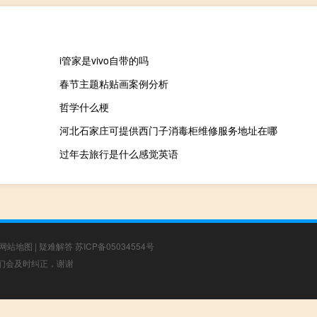
i管家是vivo自带的吗
春节主题粘贴画案例分析
哲学什么梗
河北石家庄可提供西门子消毒柜维修服务地址在哪
过年去旅行是什么感觉英语
网站地图
|
疑难解答
苏ICP备05034554号
，我们会及时纠正，谢谢