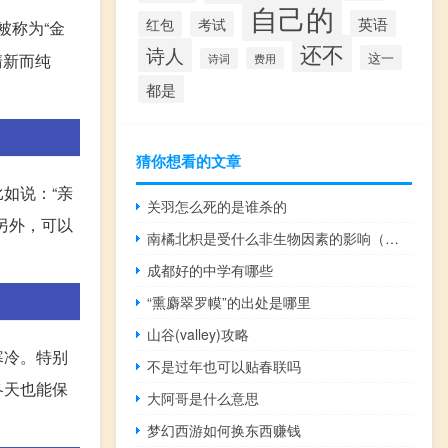
自己的
英语
红包
考试
被称为“金
还不
诗人
这一
清新而纯
费用
诗词
都是
猜你想看的文章
如说：“亲
关羽怎么死的是谁杀的
另外，可以
南橘北枳是受什么非生物因素的影响（南桔北枳）
成都好的中学有哪些
“熏麝翠罗幙”的出处是哪里
山谷(valley)攻略
寒冷。特别
不是过年也可以贴春联吗
冬天也能保
大阿哥是什么意思
梦幻西游如何换东西赚钱