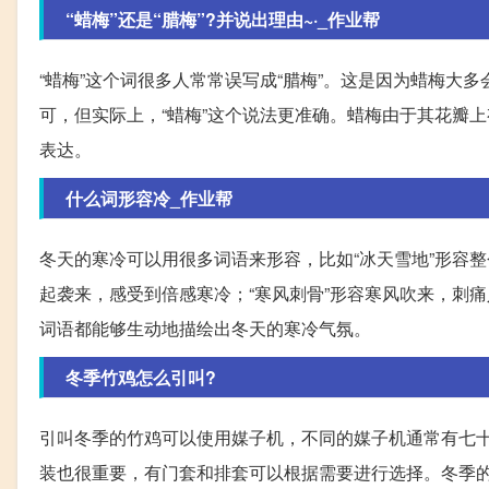
“蜡梅”还是“腊梅”?并说出理由~·_作业帮
“蜡梅”这个词很多人常常误写成“腊梅”。这是因为蜡梅大
可，但实际上，“蜡梅”这个说法更准确。蜡梅由于其花瓣
表达。
什么词形容冷_作业帮
冬天的寒冷可以用很多词语来形容，比如“冰天雪地”形容
起袭来，感受到倍感寒冷；“寒风刺骨”形容寒风吹来，刺
词语都能够生动地描绘出冬天的寒冷气氛。
冬季竹鸡怎么引叫?
引叫冬季的竹鸡可以使用媒子机，不同的媒子机通常有七
装也很重要，有门套和排套可以根据需要进行选择。冬季