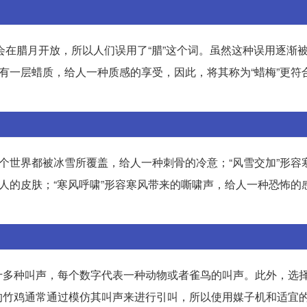
多会在腊月开放，所以人们误用了“腊”这个词。虽然这种误用逐渐
上有一层蜡质，给人一种质感的享受，因此，将其称为“蜡梅”更符
整个世界都被冰雪所覆盖，给人一种刺骨的冷意；“风雪交加”形容
痛人的皮肤；“寒风呼啸”形容寒风带来的嘶啸声，给人一种恐怖的
十多种叫声，每个数字代表一种动物或者雀鸟的叫声。此外，选
的竹鸡通常通过模仿其叫声来进行引叫，所以使用媒子机和适宜