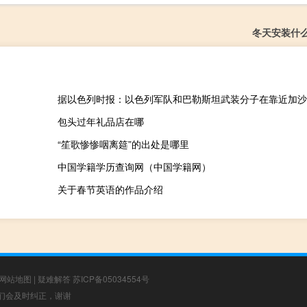
冬天安装什
包头过年礼品店在哪
“笙歌惨惨咽离筵”的出处是哪里
中国学籍学历查询网（中国学籍网）
关于春节英语的作品介绍
网站地图
|
疑难解答
苏ICP备05034554号
，我们会及时纠正，谢谢