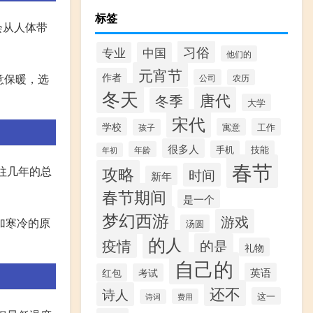
标签
会从人体带
习俗
专业
中国
他们的
元宵节
作者
意保暖，选
公司
农历
冬天
唐代
冬季
大学
宋代
学校
寓意
工作
孩子
很多人
手机
技能
年龄
年初
春节
攻略
往几年的总
时间
新年
春节期间
是一个
梦幻西游
游戏
加寒冷的原
汤圆
的人
疫情
的是
礼物
自己的
英语
红包
考试
还不
诗人
这一
费用
诗词