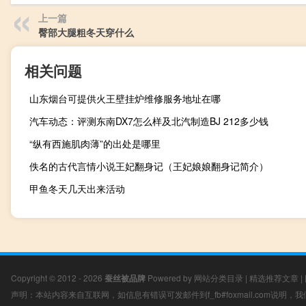
上一篇
臀部大腿粗冬天穿什么
相关问题
山东烟台可提供火王壁挂炉维修服务地址在哪
汽车动态：评测东南DX7怎么样及北汽制造BJ 212多少钱
“纵有西施肌肉薄”的出处是哪里
佚名的古代言情小说王妃翻身记（王妃娘娘翻身记简介）
甲鱼冬天几天出来活动
Copyright © 2012 - 2026
蚕丝被品牌
Powered by
网站分类目录
|
精选推荐文章
|
声明：本站内容来自互联网，如信息有错误可发邮件到f_fb#foxmail.com说明