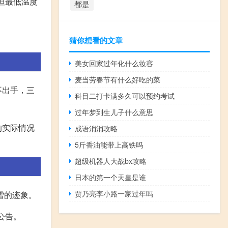
，但最低温度
都是
猜你想看的文章
美女回家过年化什么妆容
麦当劳春节有什么好吃的菜
不出手，三
科目二打卡满多久可以预约考试
过年梦到生儿子什么意思
的实际情况
成语消消攻略
5斤香油能带上高铁吗
超级机器人大战bx攻略
日本的第一个天皇是谁
贾乃亮李小路一家过年吗
雪的迹象。
公告。