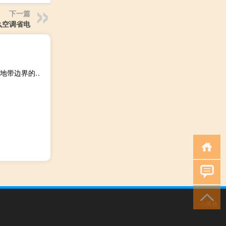
下一篇
么空调省电
据以色列时报：以色列军队和巴勒斯坦武装分子在靠近加沙地带边界的南部城镇马根发生了激烈的枪战
小男孩