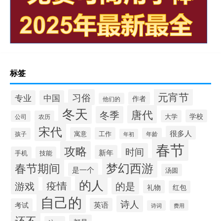
标签
元宵节
习俗
专业
中国
作者
他们的
冬天
唐代
冬季
学校
大学
公司
农历
宋代
很多人
寓意
工作
孩子
年龄
年初
春节
攻略
时间
新年
手机
技能
梦幻西游
春节期间
是一个
汤圆
的人
疫情
游戏
的是
礼物
红包
自己的
诗人
英语
考试
费用
诗词
还不