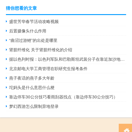
猜你想看的文章
盛世芳华春节活动攻略视频
后置摄像头什么作用
“曲沼过游鲤”的出处是哪里
肾脏纤维化 关于肾脏纤维化的介绍
据以色列时报：以色列军队和巴勒斯坦武装分子在靠近加沙地带边界的南部城镇马根发生了激烈的枪战
北京邮电大学工商管理在职研究生报考条件
燕子夜话的燕子多大年龄
坨妈头是什么意思什么梗
靠边停车30公分技巧看雨刮器找点（靠边停车30公分技巧）
梦幻西游怎么限制异地登录