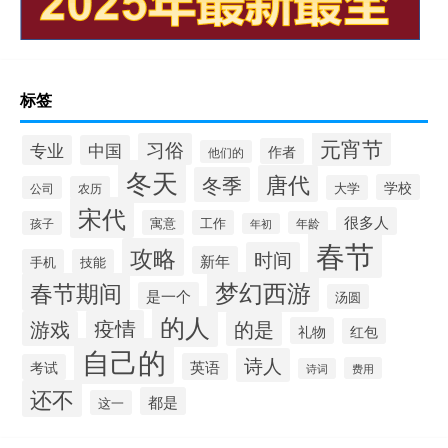
标签
元宵节
习俗
专业
中国
作者
他们的
冬天
唐代
冬季
学校
大学
公司
农历
宋代
很多人
寓意
工作
孩子
年龄
年初
春节
攻略
时间
新年
手机
技能
梦幻西游
春节期间
是一个
汤圆
的人
疫情
游戏
的是
礼物
红包
自己的
诗人
英语
考试
费用
诗词
还不
都是
这一