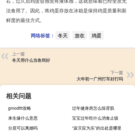
右，过久后鸡蛋会感觉有液体感，这就意味着已经变质无
法食用了。因此，将鸡蛋存放在冰箱是保持鸡蛋质量和新
鲜度的最佳方式。
网络标签：
冬天
放在
鸡蛋
上一篇
冬天用什么当鱼饵好
下一篇
大年初一广州打车好打吗
相关问题
gmodttt攻略
过年健身房怎么练背肌
来生缘什么意思
宝宝过年吃什么消食止咳
分居可以离婚吗
“寂灭应为乐”的出处是哪里