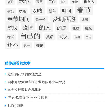
宋代
很多人
寓意
工作
孩子
年龄
年初
春节
攻略
时间
新年
手机
技能
梦幻西游
春节期间
是一个
汤圆
的人
疫情
游戏
的是
礼物
红包
自己的
诗人
英语
考试
费用
诗词
还不
都是
这一
猜你想看的文章
过年的花馍的做法大全
国家开放大学专科专业最低修业年限是
各大银行理财产品排名
“尝恐乌鸢逐”的出处是哪里
机战 j 攻略