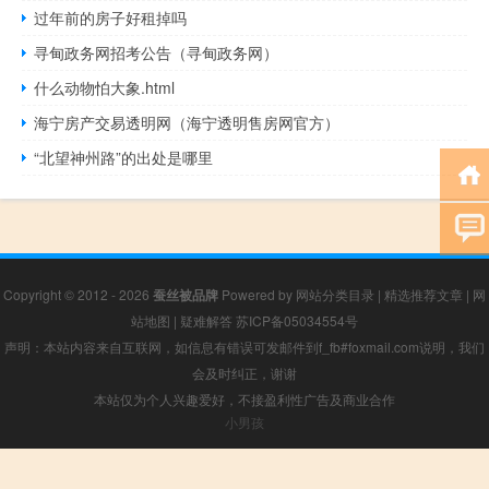
过年前的房子好租掉吗
寻甸政务网招考公告（寻甸政务网）
什么动物怕大象.html
海宁房产交易透明网（海宁透明售房网官方）
“北望神州路”的出处是哪里
Copyright © 2012 - 2026
蚕丝被品牌
Powered by
网站分类目录
|
精选推荐文章
|
网
站地图
|
疑难解答
苏ICP备05034554号
声明：本站内容来自互联网，如信息有错误可发邮件到f_fb#foxmail.com说明，我们
会及时纠正，谢谢
本站仅为个人兴趣爱好，不接盈利性广告及商业合作
小男孩