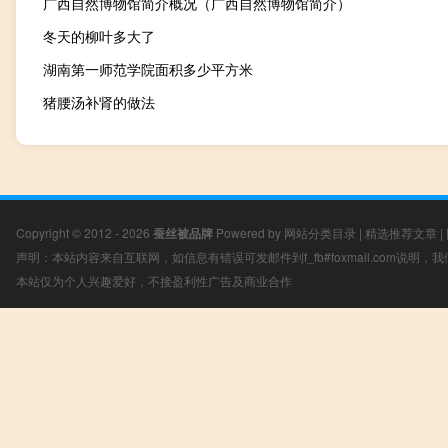
广西自然博物馆简介概况（广西自然博物馆简介）
冬天的柳叶多大了
湖南第一师范学院面积多少平方米
猪腰汤补肾的做法
Copyright © 2012 - 2026
蚕丝被品牌
Powered by
网站分类目录
|
精选推荐文章
|
声明：本站内容来自互联网，如信息有错误可发邮件到f_fb#foxmail.com说明
本站仅为个人兴趣爱好，不接盈利性广告及商业合作