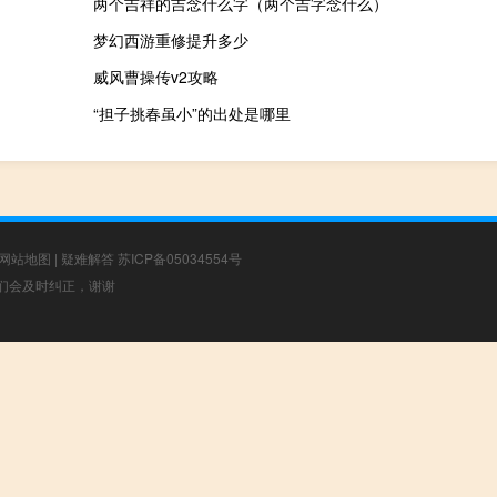
两个吉祥的吉念什么字（两个吉字念什么）
梦幻西游重修提升多少
威风曹操传v2攻略
“担子挑春虽小”的出处是哪里
网站地图
|
疑难解答
苏ICP备05034554号
，我们会及时纠正，谢谢