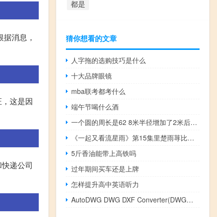
都是
根据消息，
猜你想看的文章
人字拖的选购技巧是什么
十大品牌眼镜
mba联考都考什么
证，这是因
端午节喝什么酒
一个圆的周长是62 8米半径增加了2米后是多少
《一起又看流星雨》第15集里楚雨荨比赛跳舞的那首歌叫什么名字 一起去看流星雨歌曲
5斤香油能带上高铁吗
和快递公司
过年期间买车还是上牌
怎样提升高中英语听力
AutoDWG DWG DXF Converter(DWG转DXF转换器) V2018 官方版（AutoDWG DWG DXF Converter(DWG转DXF转换器) V2018 官方版功能简介）