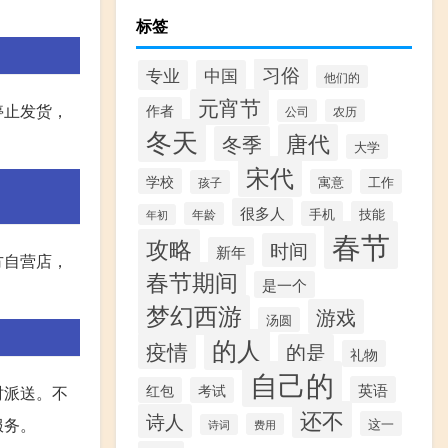
标签
习俗
专业
中国
他们的
元宵节
停止发货，
作者
公司
农历
冬天
唐代
冬季
大学
宋代
学校
寓意
工作
孩子
很多人
手机
技能
年龄
年初
春节
攻略
时间
新年
方自营店，
春节期间
是一个
梦幻西游
游戏
汤圆
的人
疫情
的是
礼物
自己的
英语
红包
考试
时派送。不
还不
诗人
服务。
这一
费用
诗词