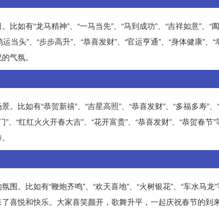
如有“龙马精神”、“一马当先”、“马到成功”、“吉祥如意”、“
鸿运当头”、“步步高升”、“恭喜发财”、“官运亨通”、“身体健康”、“
祝的气氛。
比如有“恭贺新禧”、“吉星高照”、“恭喜发财”、“多福多寿”、
临门”、“红红火火开春大吉”、“花开富贵”、“恭喜发财”、“恭贺春节
待。
。比如有“鞭炮齐鸣”、“欢天喜地”、“火树银花”、“车水马龙
来了喜悦和快乐。大家喜笑颜开，歌舞升平，一起庆祝春节的到