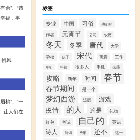
有余”、“恭
标签
活幸福，事
习俗
专业
中国
他们的
元宵节
作者
公司
农历
冬天
唐代
冬季
大学
宋代
学校
寓意
工作
孩子
一帆风
很多人
手机
技能
年龄
年初
春节
攻略
时间
新年
春节期间
是一个
梦幻西游
游戏
汤圆
眉梢”、“一
的人
疫情
的是
礼物
意，让人们在
自己的
英语
红包
考试
还不
诗人
这一
费用
诗词