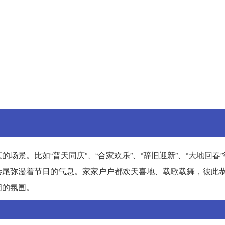
景。比如“普天同庆”、“合家欢乐”、“辞旧迎新”、“大地回春
巷尾弥漫着节日的气息。家家户户都欢天喜地、载歌载舞，彼此
闹的氛围。