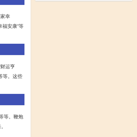
阖家幸
幸福安康”等
“财运亨
”等等。这些
”等等。鞭炮
来。