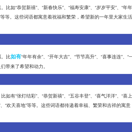
“恭贺新禧”、“新春快乐”、“福寿安康”、“岁岁平安”、“年年
事如意”等等。这些词语都寓意着祝福和繁荣，希望新的一年里大家生
如有
愿。比
“年年有余”、“开年大吉”、“节节高升”、“喜事连连”、“
人们带来了希望和动力。
“张灯结彩”、“恭贺新禧”、“五谷丰登”、“喜气洋洋”、“喜上
亨通”、“欢天喜地”等等。这些词语都传递着幸福、繁荣和吉祥的寓