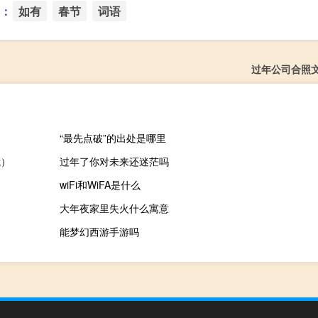
：
如有
春节
词语
过年公司合照
“最先点破”的出处是哪里
裁）
过年了你对未来还迷茫吗
wiFi和WiFA是什么
大年夜家里失火什么寓意
能梦幻西游手游吗