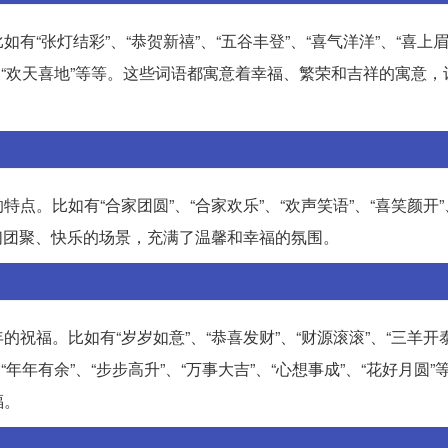
张灯结彩”、“恭贺新禧”、“五谷丰登”、“喜气洋洋”、“喜上眉
通”、“欢天喜地”等等。这些词语都寓意着幸福、繁荣和吉祥的寓意
。比如有“合家团圆”、“合家欢乐”、“欢声笑语”、“喜笑颜开”
人们团聚、快乐的场景，充满了温馨和幸福的氛围。
福。比如有“岁岁如意”、“恭喜发财”、“财源滚滚”、“三羊开泰
、“年年有余”、“步步高升”、“万事大吉”、“心想事成”、“花好月圆
福。