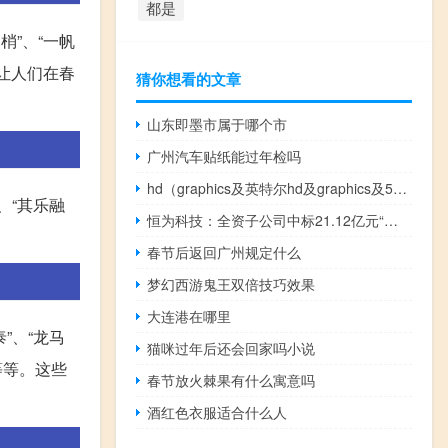
都是
梢”、“一帆
，让人们在春
猜你想看的文章
山东即墨市属于哪个市
广州汽车贴纸能过年检吗
hd（graphics及英特尔hd及graphics及530显卡对比NVIDIA及GeForce及GT610及显卡哪个更好）
、“其乐融
恒为科技：全资子公司中标21.12亿元“中贝通信 AI 算力一体机采购项目”
春节后返回广州规定什么
梦幻西游鬼王双倍技巧效果
大连港在哪里
”、“龙马
猫咪过年后还会回家吗小说
”等等。这些
春节放火棘果有什么寓意吗
酒红色衣服适合什么人