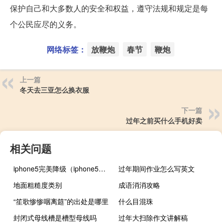
保护自己和大多数人的安全和权益，遵守法规和规定是每
个公民应尽的义务。
网络标签：
放鞭炮
春节
鞭炮
上一篇
冬天去三亚怎么换衣服
下一篇
过年之前买什么手机好卖
相关问题
iphone5完美降级（iphone5完美越狱）
过年期间作业怎么写英文
地面粗糙度类别
成语消消攻略
“笙歌惨惨咽离筵”的出处是哪里
什么目混珠
封闭式母线槽是槽型母线吗
过年大扫除作文讲解稿