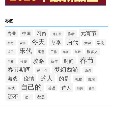
标签
元宵节
习俗
专业
中国
作者
他们的
冬天
唐代
冬季
学校
大学
公司
农历
宋代
很多人
寓意
工作
孩子
年龄
年初
春节
攻略
时间
新年
手机
技能
梦幻西游
春节期间
是一个
汤圆
的人
疫情
游戏
的是
礼物
红包
自己的
诗人
英语
考试
费用
诗词
还不
都是
这一