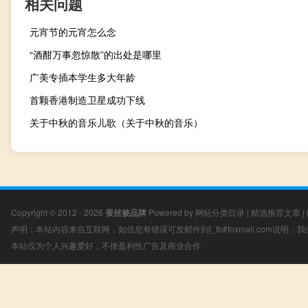
相关问题
元宵节的元宵怎么念
“酒酣万事忽惊散”的出处是哪里
广美专插本学生多大年龄
首颗香港制造卫星成功下线
关于中秋的音乐儿歌（关于中秋的音乐）
Copyright © 2012 - 2026
蚕丝被品牌
Powered by
网站分类目录
|
精选推荐文章
|
声明：本站内容来自互联网，如信息有错误可发邮件到f_fb#foxmail.com说明
本站仅为个人兴趣爱好，不接盈利性广告及商业合作