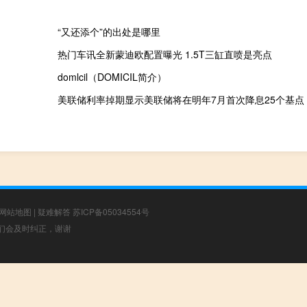
“又还添个”的出处是哪里
热门车讯全新蒙迪欧配置曝光 1.5T三缸直喷是亮点
domlcil（DOMICIL简介）
美联储利率掉期显示美联储将在明年7月首次降息25个基点
网站地图
|
疑难解答
苏ICP备05034554号
，我们会及时纠正，谢谢