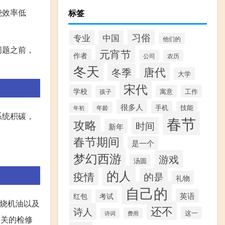
烧效率低
标签
习俗
专业
中国
他们的
问题之前，
元宵节
作者
公司
农历
冬天
唐代
冬季
大学
宋代
学校
寓意
工作
孩子
很多人
手机
技能
年龄
年初
系统积碳，
春节
攻略
时间
新年
春节期间
是一个
。
梦幻西游
游戏
汤圆
的人
疫情
的是
礼物
自己的
英语
红包
考试
机烧机油以及
还不
诗人
这一
费用
诗词
相关的检修