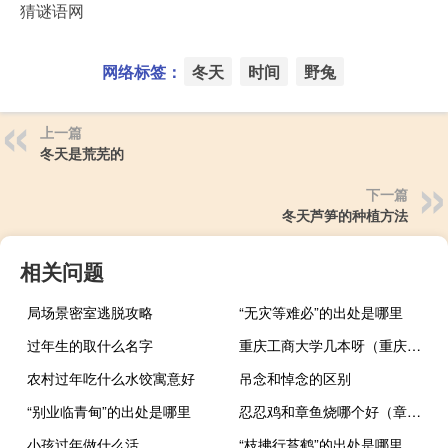
猜谜语网
网络标签：
冬天
时间
野兔
上一篇
冬天是荒芜的
下一篇
冬天芦笋的种植方法
相关问题
局场景密室逃脱攻略
“无灾等难必”的出处是哪里
过年生的取什么名字
重庆工商大学几本呀（重庆工商大学几本）
农村过年吃什么水饺寓意好
吊念和悼念的区别
“别业临青甸”的出处是哪里
忍忍鸡和章鱼烧哪个好（章鱼烧是哪个国家的）
小孩过年做什么活
“枝拂行苔鹤”的出处是哪里