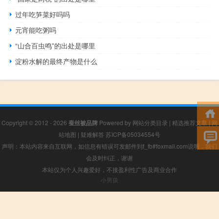
过年吃笋菜好吗吗
元宵能吃粥吗
“山合百虫鸣”的出处是哪里
淀粉水解的最终产物是什么
Copyright © 2012 - 2026
蚕丝被品牌
Powered by
网站分类目录
|
精选推荐文章
|
网
站地图
|
疑难解答
苏ICP备05034554号
声明：本站内容来自互联网，如信息有错误可发邮件到f_fb#foxmail.com说明，我们
会及时纠正，谢谢
本站仅为个人兴趣爱好，不接盈利性广告及商业合作
小男孩