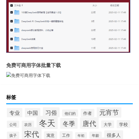
免费可商用字体批量下载
标签
元宵节
习俗
专业
中国
作者
他们的
冬天
唐代
冬季
学校
大学
公司
农历
宋代
很多人
寓意
工作
孩子
年龄
年初