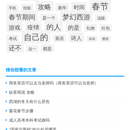
春节
攻略
时间
新年
手机
技能
梦幻西游
春节期间
是一个
汤圆
的人
疫情
游戏
的是
礼物
红包
自己的
诗人
英语
考试
费用
诗词
还不
都是
这一
猜你想看的文章
商务英语可以去当老师吗（商务英语可以当老师）
妖星再现 攻略
西湖的冬天有什么景色
窗花春节步骤
成人高考本科考试难吗
“国家定两税”的出处是哪里