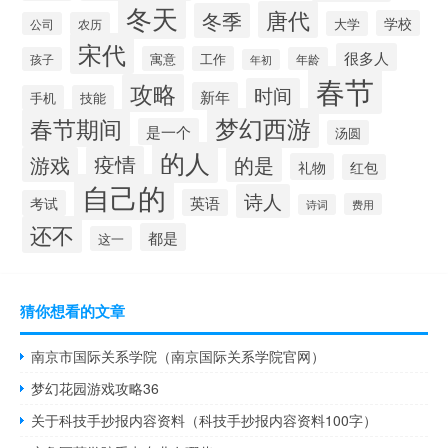
冬天
唐代
冬季
学校
大学
公司
农历
宋代
很多人
寓意
工作
孩子
年龄
年初
春节
攻略
时间
新年
手机
技能
梦幻西游
春节期间
是一个
汤圆
的人
疫情
游戏
的是
礼物
红包
自己的
诗人
英语
考试
费用
诗词
还不
都是
这一
猜你想看的文章
南京市国际关系学院（南京国际关系学院官网）
梦幻花园游戏攻略36
关于科技手抄报内容资料（科技手抄报内容资料100字）