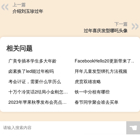
上一篇
介绍刘玉珍过年
下一篇
过年喜庆发型哪吒头像
相关问题
广美专插本学生多大年龄
FacebookHello20更新带来了通知等
卤素换了led能过年检吗
拜年儿童发型绑扎方法视频
考会计证，需要什么学历么
虎贲双雄攻略
十万个冷笑话2结局小金刚怎么了 十万个冷笑话第二集
铁一中分校有哪些
2023年苹果秋季发布会亮点速览
春节同学聚会谁去买单
☚