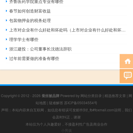
齐鲁医药学院重点专业有哪些
春节如何创造财富收益
包装物押金的税务处理
上市对企业有什么好处和坏处吗（上市对企业有什么好处和坏处）
理学学士有哪些
浙江建投：公司董事长沈德法辞职
过年前需要做的准备有哪些
Copyright © 2012 - 2026
蚕丝被品牌
Powered by
网站分类目录
|
精选推荐文章
|
网
站地图
|
疑难解答
苏ICP备05034554号
声明：本站内容来自互联网，如信息有错误可发邮件到f_fb#foxmail.com说明，我们
会及时纠正，谢谢
本站仅为个人兴趣爱好，不接盈利性广告及商业合作
小男孩