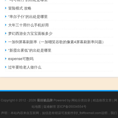
冒险模式 攻略
“率尔子仆”的出处是哪里
大年三十用什么手机好用
梦幻西游全力宝宝面板多少
一加5t屏幕刷新率（一加嘲笑谷歌的像素4屏幕刷新率问题）
“新霞出雾低”的出处是哪里
expense可数吗
过年要给老人做什么
Copyright © 2012 - 2026
蚕丝被品牌
Powered by
网站分类目录
|
精选推荐文章
|
网
站地图
|
疑难解答
苏ICP备05034554号
声明：本站内容来自互联网，如信息有错误可发邮件到f_fb#foxmail.com说明，我们