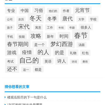
元宵节
习俗
专业
中国
作者
他们的
冬天
唐代
冬季
学校
大学
公司
农历
宋代
很多人
寓意
工作
孩子
年龄
年初
春节
攻略
时间
新年
手机
技能
梦幻西游
春节期间
是一个
汤圆
的人
疫情
游戏
的是
礼物
红包
自己的
诗人
英语
考试
费用
诗词
还不
都是
这一
猜你想看的文章
楼观岳阳尽的下一句是什么
“与可画竹”的出处是哪里