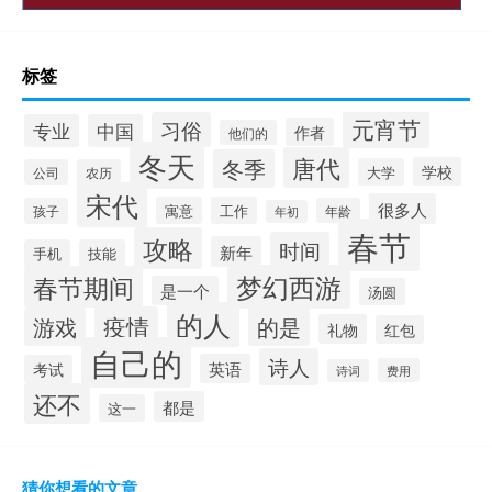
标签
元宵节
习俗
专业
中国
作者
他们的
冬天
唐代
冬季
学校
大学
公司
农历
宋代
很多人
寓意
工作
孩子
年龄
年初
春节
攻略
时间
新年
手机
技能
梦幻西游
春节期间
是一个
汤圆
的人
疫情
游戏
的是
礼物
红包
自己的
诗人
英语
考试
费用
诗词
还不
都是
这一
猜你想看的文章