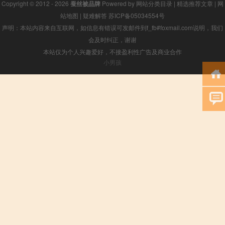
Copyright © 2012 - 2026
蚕丝被品牌
Powered by
网站分类目录
|
精选推荐文章
|
网
站地图
|
疑难解答
苏ICP备05034554号
声明：本站内容来自互联网，如信息有错误可发邮件到f_fb#foxmail.com说明，我们
会及时纠正，谢谢
本站仅为个人兴趣爱好，不接盈利性广告及商业合作
小男孩