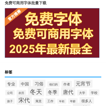
免费可商用字体批量下载
标签
元宵节
习俗
专业
中国
作者
他们的
冬天
唐代
冬季
学校
大学
公司
农历
宋代
很多人
寓意
工作
孩子
年龄
年初