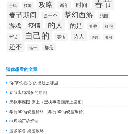
春节
攻略
时间
新年
手机
技能
梦幻西游
春节期间
是一个
汤圆
的人
疫情
游戏
的是
礼物
红包
自己的
诗人
英语
考试
费用
诗词
还不
都是
这一
猜你想看的文章
“岁寒铁石心”的出处是哪里
春节离婚增多的原因
黑执事腐图 床上（黑执事漫画床上腐图）
希捷500g硬盘价格（希捷500g硬盘报价）
电焊的正确焊法
波多黎各 桌游攻略