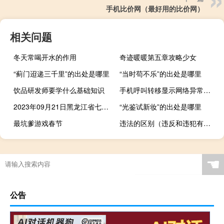
手机比价网（最好用的比价网）
相关问题
冬天常喝开水的作用
奇迹暖暖第五章攻略少女
“蓟门迢递三千里”的出处是哪里
“当时苟不乐”的出处是哪里
饮品研发师要学什么基础知识
手机呼叫转移显示网络异常（手机呼叫转移）
2023年09月21日黑龙江省七台河市疫情大数据-今日/今天疫情全网搜索最新实时消息动态情况通知播报
“光鉴试新妆”的出处是哪里
最坑爹游戏春节
违法的区别（违反和违犯有什么区别 是违反国家规定还是违犯直国家规）
☚
公告