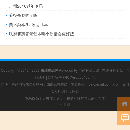
广州2016过年冷吗
妥投是签收了吗
美术类本科a段是几本
联想和惠普笔记本哪个质量会更好些
Copyright © 2012 - 2026
蚕丝被品牌
Powered by
网站分类目录
|
精选推荐文章
|
网
站地图
|
疑难解答
苏ICP备05034554号
声明：本站内容来自互联网，如信息有错误可发邮件到f_fb#foxmail.com说明，我们
会及时纠正，谢谢
本站仅为个人兴趣爱好，不接盈利性广告及商业合作
小男孩