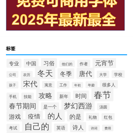
标签
元宵节
习俗
专业
中国
作者
他们的
冬天
唐代
冬季
学校
大学
公司
农历
宋代
很多人
寓意
工作
孩子
年龄
年初
春节
攻略
时间
新年
手机
技能
梦幻西游
春节期间
是一个
汤圆
的人
疫情
游戏
的是
礼物
红包
自己的
诗人
英语
考试
费用
诗词