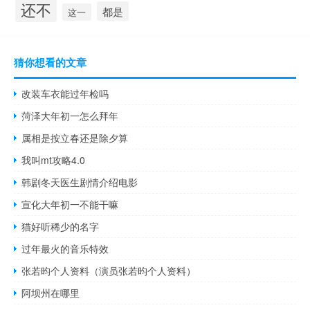
还不
都是
这一
猜你想看的文章
改装车衣能过年检吗
菏泽大年初一怎么拜年
属相是按立春还是除夕算
我叫mt攻略4.0
韩剧冬天医生剧情介绍电影
宣化大年初一不能干嘛
猫好听稀少的名字
过年最火的音乐特效
张若昀个人资料（演员张若昀个人资料）
阿坝州在哪里