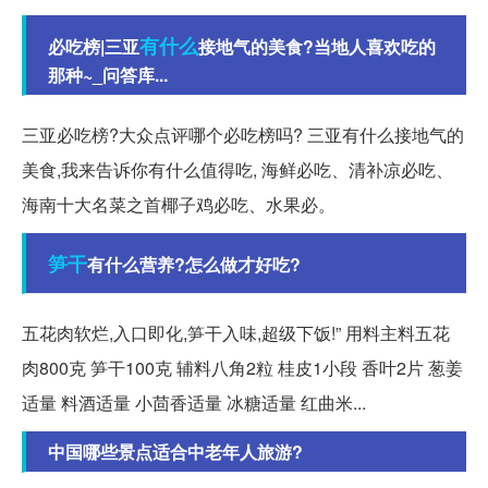
有什么
必吃榜|三亚
接地气的美食?当地人喜欢吃的
那种~_问答库...
三亚必吃榜?大众点评哪个必吃榜吗? 三亚有什么接地气的
美食,我来告诉你有什么值得吃, 海鲜必吃、清补凉必吃、
海南十大名菜之首椰子鸡必吃、水果必。
笋干
有什么营养?怎么做才好吃?
五花肉软烂,入口即化,笋干入味,超级下饭!” 用料主料五花
肉800克 笋干100克 辅料八角2粒 桂皮1小段 香叶2片 葱姜
适量 料酒适量 小茴香适量 冰糖适量 红曲米...
中国哪些景点适合中老年人旅游?