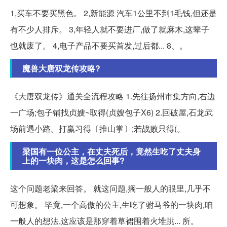
1,买车不要买黑色。 2,新能源 汽车1公里不到1毛钱,但还是
有不少人排斥。 3,年轻人就不要进厂,做了就麻木,这辈子
也就废了。 4,电子产品不要买首发,过后都... 8、。
魔兽大唐双龙传攻略?
《大唐双龙传》通关全流程攻略 1.先往扬州市集方向,右边
一广场;包子铺找贞嫂~取得(贞嫂包子X6) 2.回破屋,石龙武
场前遇小路。打赢习得〔推山掌〕;若战败只得(。
梁国有一位公主，在丈夫死后，竟然生吃了丈夫身
上的一块肉，这是怎么回事?
这个问题老梁来回答。 就这问题,搁一般人的眼里,几乎不
可想象。 毕竟,一个高傲的公主,生吃了驸马爷的一块肉,咱
一般人的想法,这应该是那穿着草裙围着火堆跳... 所。