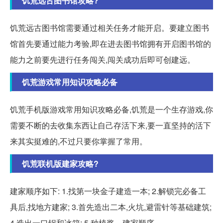
饥荒远古图书馆攻略?
饥荒远古图书馆需要通过相关任务才能开启。要建立图书
馆首先要通过能力考验,即在进去图书馆拥有开启图书馆的
能力之前要先进行任务闯关,闯关成功后即可创建远。
饥荒游戏常用知识攻略必备
饥荒手机版游戏常用知识攻略必备,饥荒是一个生存游戏,你
需要不断的去收集东西让自己存活下来,要一直坚持的活下
来其实挺难的,不过只要你掌握了常用。
饥荒联机版建家攻略?
建家顺序如下: 1.找第一块金子建造一本; 2.解锁完必备工
具后,找地方建家; 3.首先造出二本,火坑,避雷针等基础建筑;
4.造出一口锅和冰箱; 5.种植浆... 建家顺序。