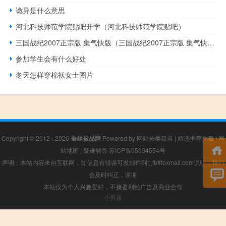
诡异是什么意思
河北科技师范学院贴吧开学（河北科技师范学院贴吧）
三国战纪2007正宗版 集气快版（三国战纪2007正宗版 集气快版功能简介）
参加学生会有什么好处
冬天怎样穿棉袄女士图片
Copyright © 2012 - 2026
蚕丝被品牌
Powered by
网站分类目录
|
精选推荐文章
|
网
站地图
|
疑难解答
苏ICP备05034554号
声明：本站内容来自互联网，如信息有错误可发邮件到f_fb#foxmail.com说明，我们
会及时纠正，谢谢
本站仅为个人兴趣爱好，不接盈利性广告及商业合作
小男孩