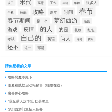
宋代
很多人
寓意
工作
孩子
年龄
年初
春节
攻略
时间
新年
手机
技能
梦幻西游
春节期间
是一个
汤圆
的人
疫情
游戏
的是
礼物
红包
自己的
诗人
英语
考试
费用
诗词
还不
都是
这一
猜你想看的文章
攻略恶魔冷殿下
临夏在线软启动柜销售（临夏在线）
魔兽剑心攻略
“我见瞒人汉”的出处是哪里
梦幻西游门派招人任务