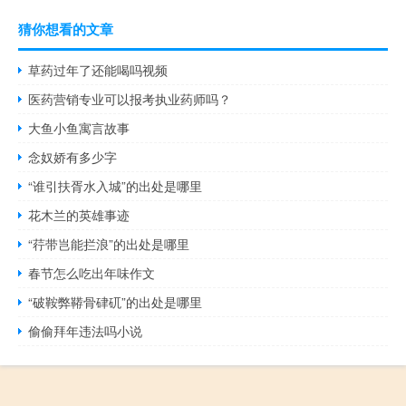
猜你想看的文章
草药过年了还能喝吗视频
医药营销专业可以报考执业药师吗？
大鱼小鱼寓言故事
念奴娇有多少字
“谁引扶胥水入城”的出处是哪里
花木兰的英雄事迹
“荇带岂能拦浪”的出处是哪里
春节怎么吃出年味作文
“破鞍弊鞯骨硉矹”的出处是哪里
偷偷拜年违法吗小说