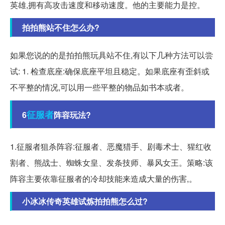
英雄,拥有高攻击速度和移动速度。他的主要能力是控。
拍拍熊站不住怎么办?
如果您说的的是拍拍熊玩具站不住,有以下几种方法可以尝
试: 1. 检查底座:确保底座平坦且稳定。如果底座有歪斜或
不平整的情况,可以用一些平整的物品如书本或者。
征服者
6
阵容玩法?
1.征服者狙杀阵容:征服者、恶魔猎手、剧毒术士、猩红收
割者、熊战士、蜘蛛女皇、发条技师、暴风女王。策略:该
阵容主要依靠征服者的冷却技能来造成大量的伤害,。
小冰冰传奇英雄试炼拍拍熊怎么过?