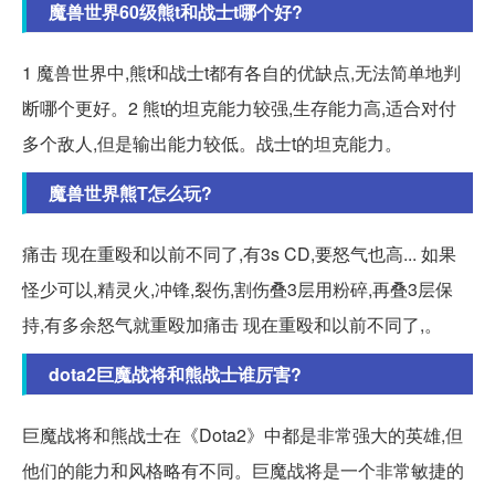
魔兽世界60级熊t和战士t哪个好?
1 魔兽世界中,熊t和战士t都有各自的优缺点,无法简单地判
断哪个更好。2 熊t的坦克能力较强,生存能力高,适合对付
多个敌人,但是输出能力较低。战士t的坦克能力。
魔兽世界熊T怎么玩?
痛击 现在重殴和以前不同了,有3s CD,要怒气也高... 如果
怪少可以,精灵火,冲锋,裂伤,割伤叠3层用粉碎,再叠3层保
持,有多余怒气就重殴加痛击 现在重殴和以前不同了,。
dota2巨魔战将和熊战士谁厉害?
巨魔战将和熊战士在《Dota2》中都是非常强大的英雄,但
他们的能力和风格略有不同。巨魔战将是一个非常敏捷的