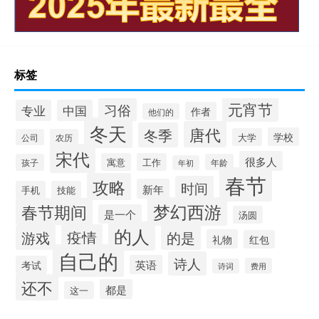
标签
元宵节
习俗
专业
中国
作者
他们的
冬天
唐代
冬季
学校
大学
公司
农历
宋代
很多人
寓意
工作
孩子
年龄
年初
春节
攻略
时间
新年
手机
技能
梦幻西游
春节期间
是一个
汤圆
的人
疫情
游戏
的是
礼物
红包
自己的
诗人
英语
考试
费用
诗词
还不
都是
这一