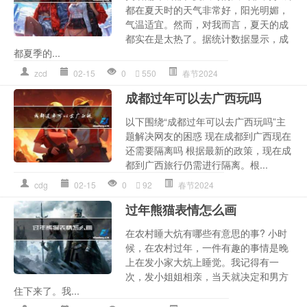
都在夏天时的天气非常好，阳光明媚，
气温适宜。然而，对我而言，夏天的成
都实在是太热了。据统计数据显示，成
都夏季的...
zcd
02-15
0
550
春节2024
成都过年可以去广西玩吗
以下围绕“成都过年可以去广西玩吗”主
题解决网友的困惑 现在成都到广西现在
还需要隔离吗 根据最新的政策，现在成
都到广西旅行仍需进行隔离。根...
cdg
02-15
0
92
春节2024
过年熊猫表情怎么画
在农村睡大炕有哪些有意思的事? 小时
候，在农村过年，一件有趣的事情是晚
上在发小家大炕上睡觉。我记得有一
次，发小姐姐相亲，当天就决定和男方
住下来了。我...