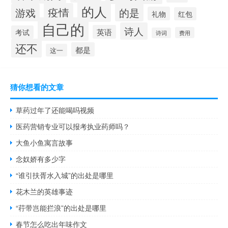
的人
疫情
游戏
的是
礼物
红包
自己的
诗人
英语
考试
费用
诗词
还不
都是
这一
猜你想看的文章
草药过年了还能喝吗视频
医药营销专业可以报考执业药师吗？
大鱼小鱼寓言故事
念奴娇有多少字
“谁引扶胥水入城”的出处是哪里
花木兰的英雄事迹
“荇带岂能拦浪”的出处是哪里
春节怎么吃出年味作文