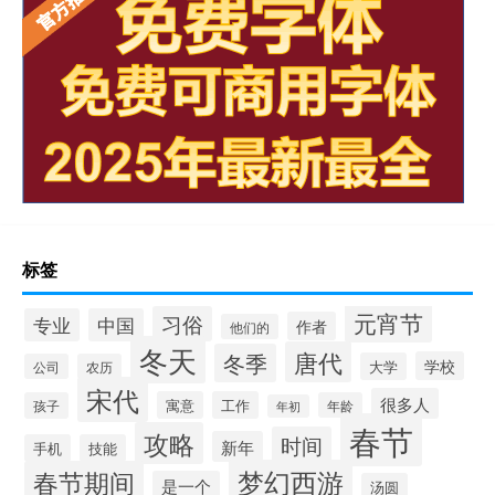
标签
元宵节
习俗
专业
中国
作者
他们的
冬天
唐代
冬季
学校
大学
公司
农历
宋代
很多人
寓意
工作
孩子
年龄
年初
春节
攻略
时间
新年
手机
技能
梦幻西游
春节期间
是一个
汤圆