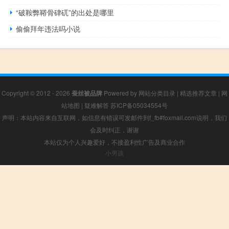
“破鞍弊鞯骨硉矹”的出处是哪里
偷偷拜年违法吗小说
Copyright © 2012 - 2026
蚕丝被品牌
Powered by
网站分类目录
|
精选推荐文章
|
网
站地图
|
疑难解答
苏ICP备05034554号
声明：本站内容来自互联网，如信息有错误可发邮件到f_fb#foxmail.com说明，我们
会及时纠正，谢谢
本站仅为个人兴趣爱好，不接盈利性广告及商业合作
小男孩