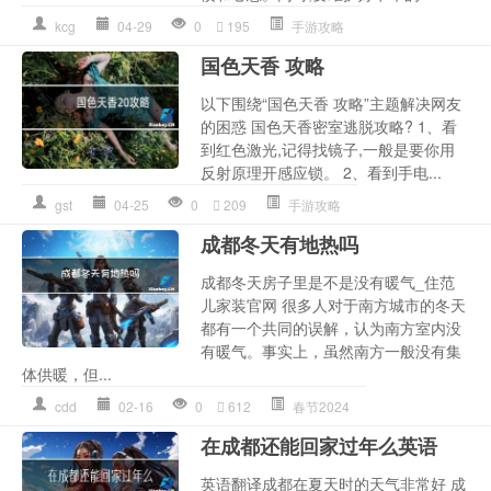
kcg
04-29
0
195
手游攻略
国色天香 攻略
以下围绕“国色天香 攻略”主题解决网友
的困惑 国色天香密室逃脱攻略? 1、看
到红色激光,记得找镜子,一般是要你用
反射原理开感应锁。 2、看到手电...
gst
04-25
0
209
手游攻略
成都冬天有地热吗
成都冬天房子里是不是没有暖气_住范
儿家装官网 很多人对于南方城市的冬天
都有一个共同的误解，认为南方室内没
有暖气。事实上，虽然南方一般没有集
体供暖，但...
cdd
02-16
0
612
春节2024
在成都还能回家过年么英语
英语翻译成都在夏天时的天气非常好 成