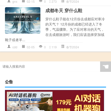
gnx
02-15
0
273
春节2024
成都冬天 穿什么鞋
穿什么鞋子能在12月份去成都应对寒冷
的天气？ 12月份的成都已经进入了冬
季，气温骤降。为了应对寒冷的天气，
在去成都旅游时，我们应该选择穿加绒
靴子或者羊...
cdd
02-05
0
119
春节2024
☚
公告