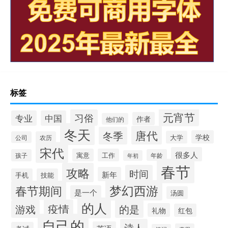
标签
元宵节
习俗
专业
中国
作者
他们的
冬天
唐代
冬季
学校
大学
公司
农历
宋代
很多人
寓意
工作
孩子
年龄
年初
春节
攻略
时间
新年
手机
技能
梦幻西游
春节期间
是一个
汤圆
的人
疫情
游戏
的是
礼物
红包
自己的
诗人