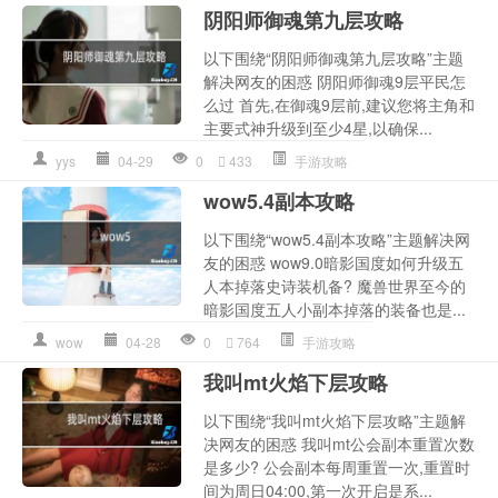
阴阳师御魂第九层攻略
以下围绕“阴阳师御魂第九层攻略”主题
解决网友的困惑 阴阳师御魂9层平民怎
么过 首先,在御魂9层前,建议您将主角和
主要式神升级到至少4星,以确保...
yys
04-29
0
433
手游攻略
wow5.4副本攻略
以下围绕“wow5.4副本攻略”主题解决网
友的困惑 wow9.0暗影国度如何升级五
人本掉落史诗装机备? 魔兽世界至今的
暗影国度五人小副本掉落的装备也是...
wow
04-28
0
764
手游攻略
我叫mt火焰下层攻略
以下围绕“我叫mt火焰下层攻略”主题解
决网友的困惑 我叫mt公会副本重置次数
是多少? 公会副本每周重置一次,重置时
间为周日04:00,第一次开启是系...