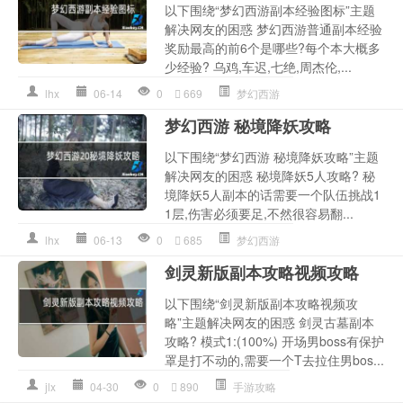
以下围绕“梦幻西游副本经验图标”主题
解决网友的困惑 梦幻西游普通副本经验
奖励最高的前6个是哪些?每个本大概多
少经验? 乌鸡,车迟,七绝,周杰伦,...
lhx
06-14
0
669
梦幻西游
梦幻西游 秘境降妖攻略
以下围绕“梦幻西游 秘境降妖攻略”主题
解决网友的困惑 秘境降妖5人攻略? 秘
境降妖5人副本的话需要一个队伍挑战1
1层,伤害必须要足,不然很容易翻...
lhx
06-13
0
685
梦幻西游
剑灵新版副本攻略视频攻略
以下围绕“剑灵新版副本攻略视频攻
略”主题解决网友的困惑 剑灵古墓副本
攻略? 模式1:(100%) 开场男boss有保护
罩是打不动的,需要一个T去拉住男bos...
jlx
04-30
0
890
手游攻略