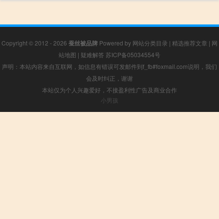
Copyright © 2012 - 2026
蚕丝被品牌
Powered by
网站分类目录
|
精选推荐文章
|
网
站地图
|
疑难解答
苏ICP备05034554号
声明：本站内容来自互联网，如信息有错误可发邮件到f_fb#foxmail.com说明，我们
会及时纠正，谢谢
本站仅为个人兴趣爱好，不接盈利性广告及商业合作
小男孩