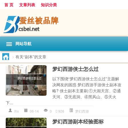
首 页
文章列表
知识分类
网站导航
>
有关“副本”的文章
梦幻西游侠士怎么过
以下围绕“梦幻西游侠士怎么过”主题解
决网友的困惑 梦幻西游手游侠士副本攻
略? 侠士副本主要刷:①大闹天宫、②通
天河、③无底洞、④黑风山、⑤天火
下...
lhx
06-14
0
926
梦幻西游
梦幻西游副本经验图标