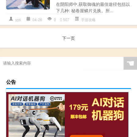
在阴阳师中,获取御魂的最佳途径包括以
下几种: 秘卷屋鳞片兑换。所...
yys
04-26
0
507
手游攻略
下一页
☚
公告