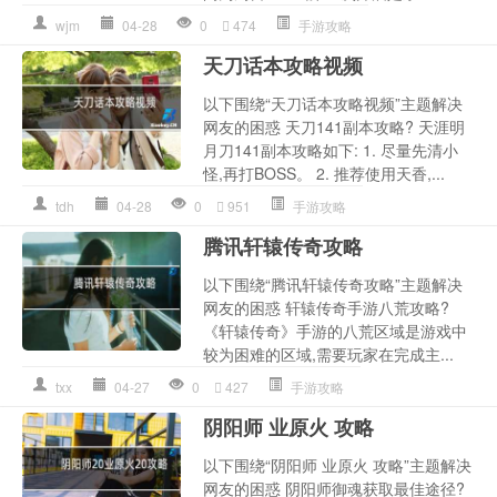
wjm
04-28
0
474
手游攻略
天刀话本攻略视频
以下围绕“天刀话本攻略视频”主题解决
网友的困惑 天刀141副本攻略? 天涯明
月刀141副本攻略如下: 1. 尽量先清小
怪,再打BOSS。 2. 推荐使用天香,...
tdh
04-28
0
951
手游攻略
腾讯轩辕传奇攻略
以下围绕“腾讯轩辕传奇攻略”主题解决
网友的困惑 轩辕传奇手游八荒攻略?
《轩辕传奇》手游的八荒区域是游戏中
较为困难的区域,需要玩家在完成主...
txx
04-27
0
427
手游攻略
阴阳师 业原火 攻略
以下围绕“阴阳师 业原火 攻略”主题解决
网友的困惑 阴阳师御魂获取最佳途径?