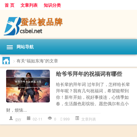
首 页
文章列表
知识分类
网站导航
>
有关“福如东海”的文章
给爷爷拜年的祝福词有哪些
给长辈的拜年词 过年到了，怎样给长辈
拜年呢？我有几句祝福词，希望能帮到
你！新年开始，祝好事接连，心情季如
春，生活颜色彩缤纷。愿您偶尔有点小
财，烦恼...
gyy
02-11
0
999
文章列表