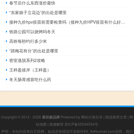
春节后什么东西涨价最快
“东家娘子立花边”的出处是哪里
接种九价hpv疫苗前需要检查吗（接种九价HPV疫苗有什么好处）
铁路公园可以烧烤吗冬天
高铁每秒约行多少米
“踏梅花有分”的出处是哪里
密室逃脱系列2攻略
王梓盈彼岸（王梓盈）
冬天肠胃感冒吃什么药
Copyright © 2012 - 2026
蚕丝被品牌
Powered by
网站分类目录
|
精选推荐文章
|
网
站地图
|
疑难解答
苏ICP备05034554号
声明：本站内容来自互联网，如信息有错误可发邮件到f_fb#foxmail.com说明，我们