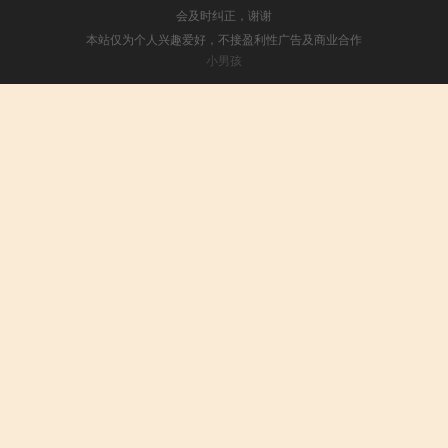
会及时纠正，谢谢
本站仅为个人兴趣爱好，不接盈利性广告及商业合作
小男孩