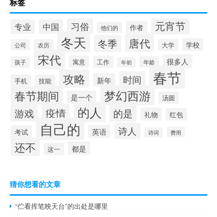
标签
元宵节
习俗
专业
中国
作者
他们的
冬天
唐代
冬季
学校
大学
公司
农历
宋代
很多人
寓意
工作
孩子
年龄
年初
春节
攻略
时间
新年
手机
技能
梦幻西游
春节期间
是一个
汤圆
的人
疫情
游戏
的是
礼物
红包
自己的
诗人
英语
考试
费用
诗词
还不
都是
这一
猜你想看的文章
“伫看挥笔映天台”的出处是哪里