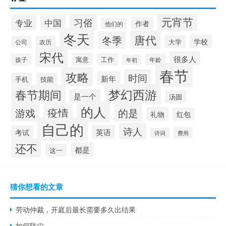
元宵节
习俗
专业
中国
作者
他们的
冬天
唐代
冬季
学校
大学
公司
农历
宋代
很多人
寓意
工作
孩子
年龄
年初
春节
攻略
时间
新年
手机
技能
梦幻西游
春节期间
是一个
汤圆
的人
疫情
游戏
的是
礼物
红包
自己的
诗人
英语
考试
费用
诗词
还不
都是
这一
猜你想看的文章
劳动仲裁，开庭后最长需要多久出结果
如何防尘