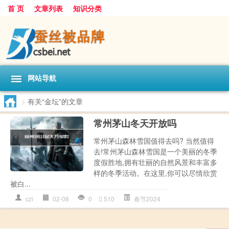
首 页
文章列表
知识分类
网站导航
>
有关“金坛”的文章
常州茅山冬天开放吗
常州茅山森林雪国值得去吗? 当然值得
去!常州茅山森林雪国是一个美丽的冬季
度假胜地,拥有壮丽的自然风景和丰富多
样的冬季活动。在这里,你可以尽情欣赏
被白...
czl
02-08
0
510
春节2024