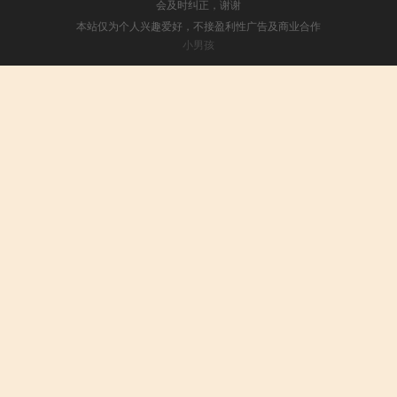
会及时纠正，谢谢
本站仅为个人兴趣爱好，不接盈利性广告及商业合作
小男孩