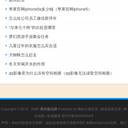
苹果官网iphone5s多少钱（苹果官网iphone5）
怎么给公司员工微信群拜年
“尔来七十秋”的出处是哪里
梦幻西游手游聚会任务
儿童过年的衣服怎么买合适
大蜘蛛怎么赶走
冬天常喝开水的作用
qq影像里为什么没有空间相册（qq影像无法读取空间相册）
Copyright © 2012 - 2026
蚕丝被品牌
Powered by
网站分类目录
|
精选推荐文章
|
网
站地图
|
疑难解答
苏ICP备05034554号
声明：本站内容来自互联网，如信息有错误可发邮件到f_fb#foxmail.com说明，我们