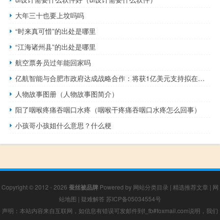
大年三十也要上坟吗吗
“时来真可惜”的出处是哪里
“江海诸州县”的出处是哪里
航空票务员过年能回家吗
亿航智能与合肥市政府达成战略合作：将获1亿美元支持拟在合肥市设立华东区域总部
人物故事图册（人物故事图简介）
阳了咽喉疼痛吞咽口水疼（咽喉干疼痛吞咽口水疼怎么回事）
小孩哥小孩姐什么意思？什么梗
Copyright © 2012 - 2026
蚕丝被品牌
Powered by
网站分类目录
|
精选推荐文章
|
网
站地图
|
疑难解答
苏ICP备05034554号
声明：本站内容来自互联网，如信息有错误可发邮件到f_fb#foxmail.com说明，我们