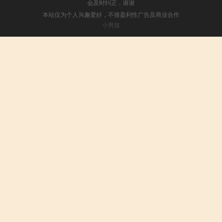
会及时纠正，谢谢
本站仅为个人兴趣爱好，不接盈利性广告及商业合作
小男孩