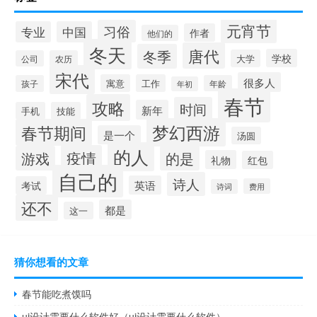
元宵节
习俗
专业
中国
作者
他们的
冬天
唐代
冬季
学校
大学
公司
农历
宋代
很多人
寓意
工作
孩子
年龄
年初
春节
攻略
时间
新年
手机
技能
梦幻西游
春节期间
是一个
汤圆
的人
疫情
游戏
的是
礼物
红包
自己的
诗人
英语
考试
费用
诗词
还不
都是
这一
猜你想看的文章
春节能吃煮馍吗
ui设计需要什么软件好（ui设计需要什么软件）