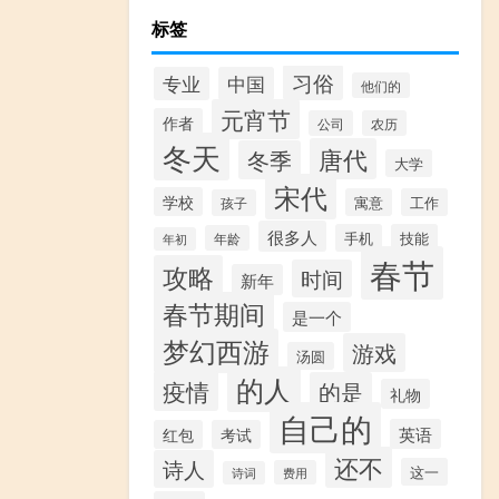
标签
习俗
专业
中国
他们的
元宵节
作者
公司
农历
冬天
唐代
冬季
大学
宋代
学校
寓意
工作
孩子
很多人
手机
技能
年龄
年初
春节
攻略
时间
新年
春节期间
是一个
梦幻西游
游戏
汤圆
的人
疫情
的是
礼物
自己的
英语
红包
考试
还不
诗人
这一
费用
诗词