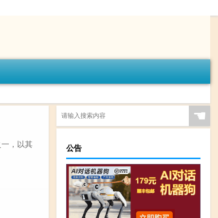
☚
之一，以其
公告