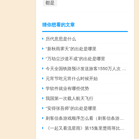
都是
猜你想看的文章
历代意思是什么
“新秋雨霁天”的出处是哪里
“万劫尘沙道不成”的出处是哪里
今天全国铁路预计发送旅客1550万人次 加开旅客列车1776列
元宵节吃元宵什么时候开始
学软件就业有哪些优势
我国第一次载人航天飞行
“安得张吾师”的出处是哪里
刺客信条游戏顺序怎么看（刺客信条游戏顺序）
《一起又看流星雨》第15集里楚雨荨比赛跳舞的那首歌叫什么名字 一起去看流星雨歌曲