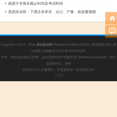
函授大专报名截止时间及考试时间
美国农业部：下调玉米库存、出口、产量、收获量预期
Copyright © 2012 - 2026
蚕丝被品牌
Powered by
网站分类目录
|
精选推荐文章
|
网
站地图
|
疑难解答
苏ICP备05034554号
声明：本站内容来自互联网，如信息有错误可发邮件到f_fb#foxmail.com说明，我们
会及时纠正，谢谢
本站仅为个人兴趣爱好，不接盈利性广告及商业合作
小男孩