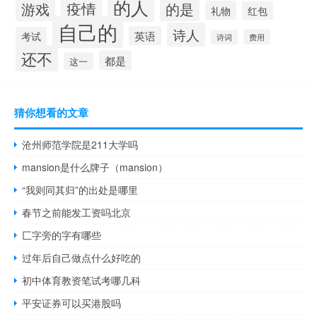
的人
疫情
游戏
的是
礼物
红包
自己的
诗人
英语
考试
费用
诗词
还不
都是
这一
猜你想看的文章
沧州师范学院是211大学吗
mansion是什么牌子（mansion）
“我则同其归”的出处是哪里
春节之前能发工资吗北京
匚字旁的字有哪些
过年后自己做点什么好吃的
初中体育教资笔试考哪几科
平安证券可以买港股吗