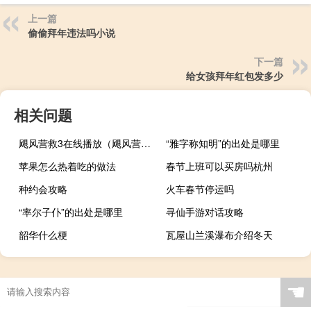
上一篇
偷偷拜年违法吗小说
下一篇
给女孩拜年红包发多少
相关问题
飓风营救3在线播放（飓风营救3在线观看）
“雅字称知明”的出处是哪里
苹果怎么热着吃的做法
春节上班可以买房吗杭州
种约会攻略
火车春节停运吗
“率尔子仆”的出处是哪里
寻仙手游对话攻略
韶华什么梗
瓦屋山兰溪瀑布介绍冬天
☚