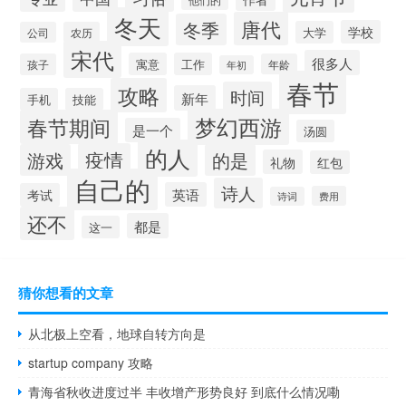
冬天
唐代
冬季
学校
大学
公司
农历
宋代
很多人
寓意
工作
孩子
年龄
年初
春节
攻略
时间
新年
手机
技能
梦幻西游
春节期间
是一个
汤圆
的人
疫情
游戏
的是
礼物
红包
自己的
诗人
英语
考试
费用
诗词
还不
都是
这一
猜你想看的文章
从北极上空看，地球自转方向是
startup company 攻略
青海省秋收进度过半 丰收增产形势良好 到底什么情况嘞