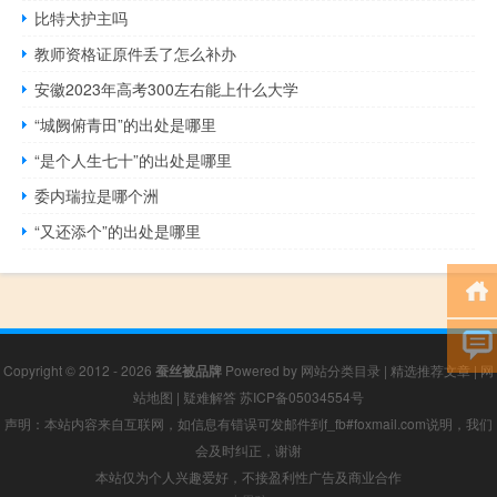
比特犬护主吗
教师资格证原件丢了怎么补办
安徽2023年高考300左右能上什么大学
“城阙俯青田”的出处是哪里
“是个人生七十”的出处是哪里
委内瑞拉是哪个洲
“又还添个”的出处是哪里
Copyright © 2012 - 2026
蚕丝被品牌
Powered by
网站分类目录
|
精选推荐文章
|
网
站地图
|
疑难解答
苏ICP备05034554号
声明：本站内容来自互联网，如信息有错误可发邮件到f_fb#foxmail.com说明，我们
会及时纠正，谢谢
本站仅为个人兴趣爱好，不接盈利性广告及商业合作