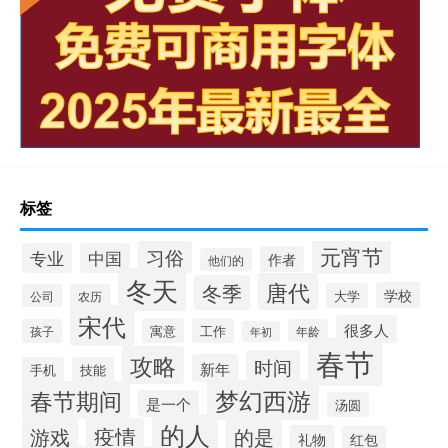
标签
元宵节
习俗
专业
中国
作者
他们的
冬天
唐代
冬季
学校
大学
公司
农历
宋代
很多人
寓意
工作
孩子
年龄
年初
春节
攻略
时间
新年
手机
技能
梦幻西游
春节期间
是一个
汤圆
的人
疫情
游戏
的是
礼物
红包