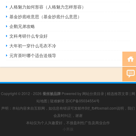
人格魅力如何形容（人格魅力怎样形容）
基金抄底啥意思（基金抄底什么意思）
企鹅兄弟攻略
文科考研什么专业好
大年初一穿什么毛衣不冷
元宵茶叶哪个适合送领导
Copyright © 2012 - 2026
蚕丝被品牌
Powered by
网站分类目录
|
精选推荐文章
|
网
站地图
|
疑难解答
苏ICP备05034554号
声明：本站内容来自互联网，如信息有错误可发邮件到f_fb#foxmail.com说明，我们
会及时纠正，谢谢
本站仅为个人兴趣爱好，不接盈利性广告及商业合作
小男孩