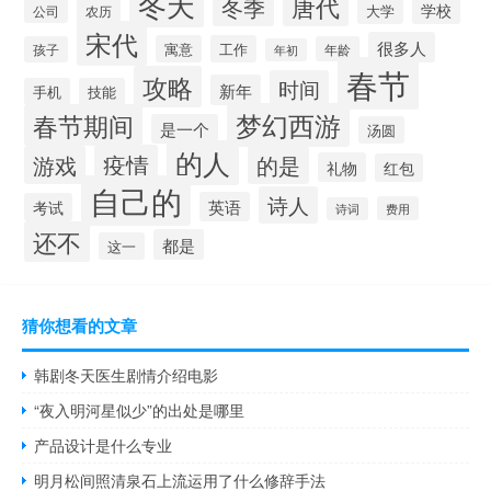
冬天
唐代
冬季
学校
大学
公司
农历
宋代
很多人
寓意
工作
孩子
年龄
年初
春节
攻略
时间
新年
手机
技能
梦幻西游
春节期间
是一个
汤圆
的人
疫情
游戏
的是
礼物
红包
自己的
诗人
英语
考试
费用
诗词
还不
都是
这一
猜你想看的文章
韩剧冬天医生剧情介绍电影
“夜入明河星似少”的出处是哪里
产品设计是什么专业
明月松间照清泉石上流运用了什么修辞手法