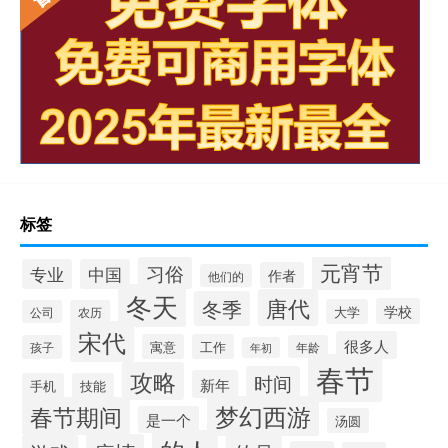
标签
元宵节
习俗
专业
中国
作者
他们的
冬天
唐代
冬季
学校
大学
公司
农历
宋代
很多人
寓意
工作
孩子
年龄
年初
春节
攻略
时间
新年
手机
技能
梦幻西游
春节期间
是一个
汤圆