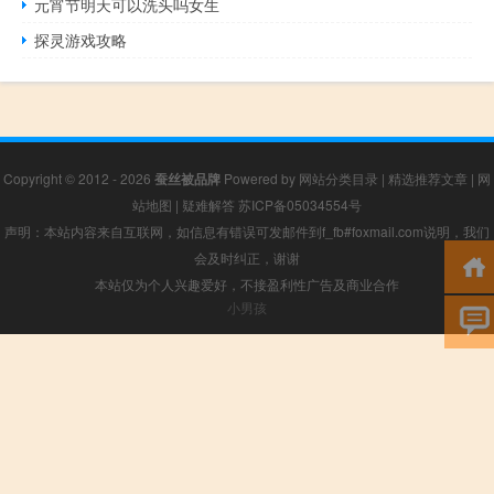
元宵节明天可以洗头吗女生
探灵游戏攻略
Copyright © 2012 - 2026
蚕丝被品牌
Powered by
网站分类目录
|
精选推荐文章
|
网
站地图
|
疑难解答
苏ICP备05034554号
声明：本站内容来自互联网，如信息有错误可发邮件到f_fb#foxmail.com说明，我们
会及时纠正，谢谢
本站仅为个人兴趣爱好，不接盈利性广告及商业合作
小男孩