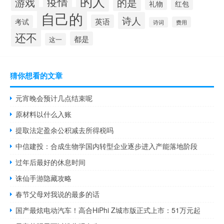
的人
疫情
游戏
的是
礼物
红包
自己的
诗人
英语
考试
费用
诗词
还不
都是
这一
猜你想看的文章
元宵晚会预计几点结束呢
原材料以什么入账
提取法定盈余公积减去所得税吗
中信建投：合成生物学国内转型企业逐步进入产能落地阶段
过年后最好的休息时间
诛仙手游隐藏攻略
春节父母对我说的最多的话
国产最炫电动汽车！高合HiPhi Z城市版正式上市：51万元起