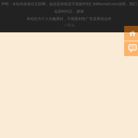
声明：本站内容来自互联网，如信息有错误可发邮件到f_fb#foxmail.com说明，我们
会及时纠正，谢谢
本站仅为个人兴趣爱好，不接盈利性广告及商业合作
小男孩