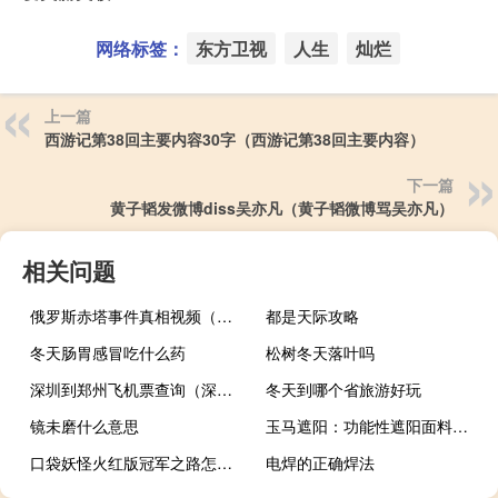
网络标签：
东方卫视
人生
灿烂
上一篇
西游记第38回主要内容30字（西游记第38回主要内容）
下一篇
黄子韬发微博diss吴亦凡（黄子韬微博骂吴亦凡）
相关问题
俄罗斯赤塔事件真相视频（俄罗斯赤塔事件）
都是天际攻略
冬天肠胃感冒吃什么药
松树冬天落叶吗
深圳到郑州飞机票查询（深圳到郑州飞机）
冬天到哪个省旅游好玩
镜未磨什么意思
玉马遮阳：功能性遮阳面料已通过客户对华为基建的工程项目批量供货
口袋妖怪火红版冠军之路怎么走
电焊的正确焊法