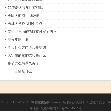
72岁老人过年回家好吗
全民大航海 主线攻略
吉林大学托福哪个考点
支付宝里面的指纹支付安全的吗
皇帝攻略寿命
冬天什么方向适合开空调
人字拖的选购技巧是什么
春节怎么写霸气英语
一、工签是什么
Copyright © 2012 - 2026
蚕丝被品牌
Powered by
网站分类目录
|
精选推荐文章
|
网
站地图
|
疑难解答
苏ICP备05034554号