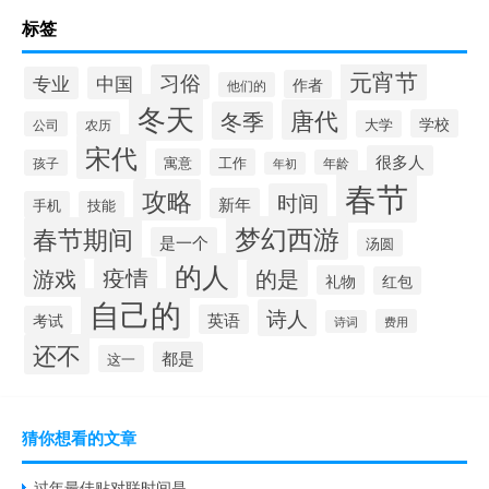
标签
元宵节
习俗
专业
中国
作者
他们的
冬天
唐代
冬季
学校
大学
公司
农历
宋代
很多人
寓意
工作
孩子
年龄
年初
春节
攻略
时间
新年
手机
技能
梦幻西游
春节期间
是一个
汤圆
的人
疫情
游戏
的是
礼物
红包
自己的
诗人
英语
考试
费用
诗词
还不
都是
这一
猜你想看的文章
过年最佳贴对联时间是