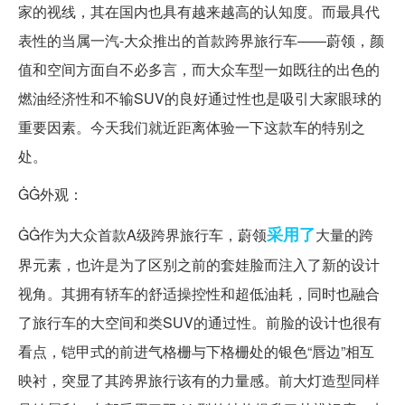
家的视线，其在国内也具有越来越高的认知度。而最具代
表性的当属一汽-大众推出的首款跨界旅行车——蔚领，颜
值和空间方面自不必多言，而大众车型一如既往的出色的
燃油经济性和不输SUV的良好通过性也是吸引大家眼球的
重要因素。今天我们就近距离体验一下这款车的特别之
处。
ĠĠ外观：
采用了
ĠĠ作为大众首款A级跨界旅行车，蔚领
大量的跨
界元素，也许是为了区别之前的套娃脸而注入了新的设计
视角。其拥有轿车的舒适操控性和超低油耗，同时也融合
了旅行车的大空间和类SUV的通过性。前脸的设计也很有
看点，铠甲式的前进气格栅与下格栅处的银色“唇边”相互
映衬，突显了其跨界旅行该有的力量感。前大灯造型同样