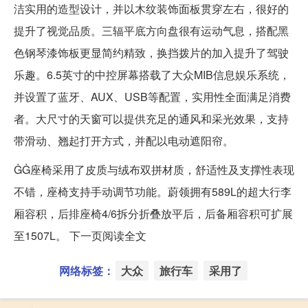
洁实用的造型设计，并以木纹装饰面板贯穿左右，很好的
提升了视觉品质。三辐平底方向盘很有运动气息，搭配黑
色钢琴漆饰板更显简约精致，换挡拨片的加入提升了驾驶
乐趣。6.5英寸的中控屏幕搭载了大众MIB信息娱乐系统，
并设置了蓝牙、AUX、USB等配置，实用性全面满足消费
者。大尺寸的天窗可以提供充足的通风和采光效果，支持
带滑动、翘起打开方式，并配以电动遮阳帘。
ĠĠ座椅采用了皮质与绒布双拼材质，舒适性及支撑性表现
不错，座椅支持手动调节功能。蔚领拥有589L的超大行李
厢容积，后排座椅4/6拆分折叠放平后，后备厢容积可扩展
至1507L。 下一页阅读全文
网络标签：
大众
旅行车
采用了