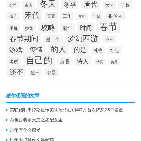
冬天
唐代
冬季
学校
大学
公司
农历
宋代
很多人
寓意
工作
孩子
年龄
年初
春节
攻略
时间
新年
手机
技能
梦幻西游
春节期间
是一个
汤圆
的人
疫情
游戏
的是
礼物
红包
自己的
诗人
英语
考试
费用
诗词
还不
都是
这一
猜你想看的文章
美联储利率掉期显示美联储将在明年7月首次降息25个基点
白色西装冬天怎么搭配女生
拜年有什么感受
过年大扫除作文讲解稿