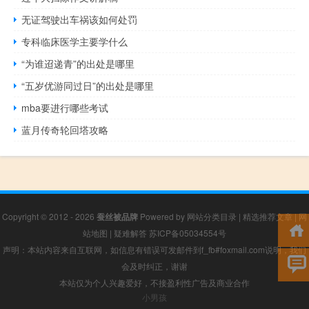
无证驾驶出车祸该如何处罚
专科临床医学主要学什么
“为谁迢递青”的出处是哪里
“五岁优游同过日”的出处是哪里
mba要进行哪些考试
蓝月传奇轮回塔攻略
Copyright © 2012 - 2026
蚕丝被品牌
Powered by
网站分类目录
|
精选推荐文章
|
网
站地图
|
疑难解答
苏ICP备05034554号
声明：本站内容来自互联网，如信息有错误可发邮件到f_fb#foxmail.com说明，我们
会及时纠正，谢谢
本站仅为个人兴趣爱好，不接盈利性广告及商业合作
小男孩