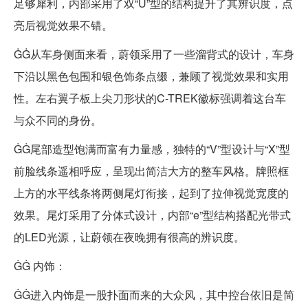
足够犀利，内部采用了双“U”型的结构提升了其辨识度，点
亮后视觉效果不错。
ĠĠ从车身侧面来看，蔚领采用了一些溜背式的设计，车身
下沿以黑色包围和银色饰条点缀，兼顾了视觉效果和实用
性。左右翼子板上尖刀形状的C-TREK徽标强调着这台车
与众不同的身份。
ĠĠ尾部造型饱满而富有力量感，独特的“V”型设计与“X”型
前脸线条遥相呼应，呈现出简洁大方的整车风格。牌照框
上方的水平线条将两侧尾灯衔接，起到了拉伸视觉宽度的
效果。尾灯采用了分体式设计，内部“e”型结构搭配光带式
的LED光源，让蔚领在夜晚拥有很高的辨识度。
ĠĠ 内饰：
ĠĠ进入内饰是一股扑面而来的大众风，其中控台依旧是简