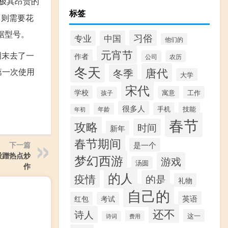
款极其昂贵的
标签
号，则需要花
数据型号。
习俗
专业
中国
他们的
元宵节
个周末去了一
作者
公司
农历
冬天
唐代
冬季
我第一次使用
大学
宋代
学校
寓意
工作
孩子
很多人
手机
技能
年龄
年初
春节
攻略
时间
新年
春节期间
是一个
下一篇
股蹭热点炒
梦幻西游
游戏
汤圆
作
的人
疫情
的是
礼物
自己的
英语
红包
考试
还不
诗人
这一
费用
诗词