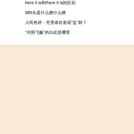
here it is和there it is的区别
985头是什么梗什么梗
人民热评：究竟谁在发谣“盐”财？
“河朔飞觞”的出处是哪里