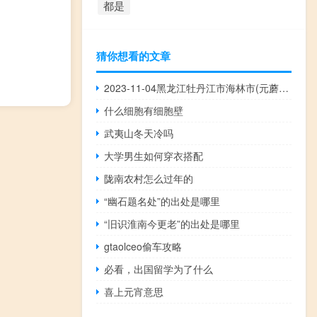
都是
猜你想看的文章
2023-11-04黑龙江牡丹江市海林市(元蘑)的报价是多少
什么细胞有细胞壁
武夷山冬天冷吗
大学男生如何穿衣搭配
陇南农村怎么过年的
“幽石题名处”的出处是哪里
“旧识淮南今更老”的出处是哪里
gtaolceo偷车攻略
必看，出国留学为了什么
喜上元宵意思