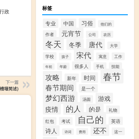
标签
个行政
习俗
专业
中国
他们的
元宵节
作者
公司
农历
冬天
唐代
冬季
大学
宋代
学校
寓意
工作
孩子
很多人
手机
技能
年龄
年初
春节
攻略
时间
新年
下一篇
春节期间
是一个
槽堰简述)
梦幻西游
游戏
汤圆
的人
疫情
的是
礼物
自己的
英语
红包
考试
还不
诗人
这一
费用
诗词