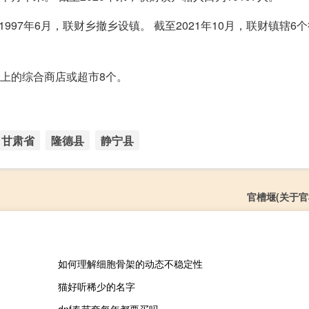
997年6月，联财乡撤乡设镇。 截至2021年10月，联财镇辖6
米以上的综合商店或超市8个。
甘肃省
隆德县
静宁县
官槽堰(关于官
如何理解细胞骨架的动态不稳定性
猫好听稀少的名字