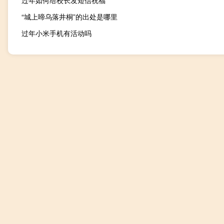
过年如何给校长发短信祝福
“城上啼乌落井桐”的出处是哪里
过年小米手机有活动吗