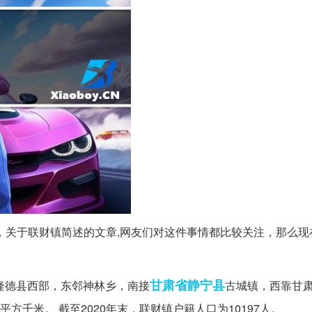
镇，关于联财镇简述的文章,网友们对这件事情都比较关注，那么现
甘肃省
静宁县
隆德县西部，东邻神林乡，南接
古城镇，西靠甘
平方千米。 截至2020年末，联财镇户籍人口为10197人。