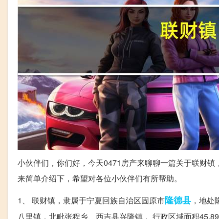
小伙伴们，你们好，今天0471房产来聊聊一篇关于联财
来简单介绍下，希望对各位小伙伴们有所帮助。
隆德县
1、 联财镇，隶属于宁夏回族自治区固原市
，地处
八里镇，北毗张程乡、西吉县兴隆镇， 行政区域面积45.89