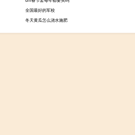
dnf春节套每年都要买吗
全国最好的军校
冬天黄瓜怎么浇水施肥