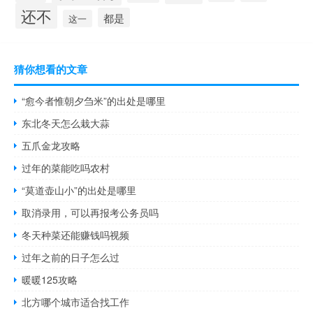
还不
都是
这一
猜你想看的文章
“愈今者惟朝夕刍米”的出处是哪里
东北冬天怎么栽大蒜
五爪金龙攻略
过年的菜能吃吗农村
“莫道壶山小”的出处是哪里
取消录用，可以再报考公务员吗
冬天种菜还能赚钱吗视频
过年之前的日子怎么过
暖暖125攻略
北方哪个城市适合找工作