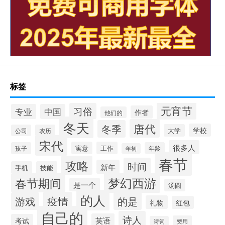
标签
元宵节
习俗
专业
中国
作者
他们的
冬天
唐代
冬季
学校
大学
公司
农历
宋代
很多人
寓意
工作
孩子
年龄
年初
春节
攻略
时间
新年
手机
技能
梦幻西游
春节期间
是一个
汤圆
的人
疫情
游戏
的是
礼物
红包
自己的
诗人
英语
考试
费用
诗词