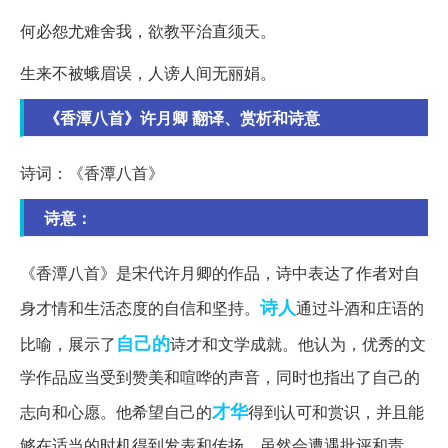
何必怨尤难舍我，欲教平治直须天。
生来不被蛾眉误，人谤人间无丽娟。
《香潭八首》许月卿 翻译、赏析和诗意
诗词：《香潭八首》
诗意：
《香潭八首》是宋代许月卿的作品，诗中表达了作者对自
诗人
身才情和生活态度的自信和坚持。
通过斗酒和庄语的
自己的
比喻，展示了
诗才和文学成就。他认为，优秀的文
学作品应当受到赞美和喧哗的声音，同时也指出了自己的
才华
志向和心愿。他希望自己的
得到认可和赏识，并且能
够在适当的时机得到发表和传扬。虽然会遭遇批评和责