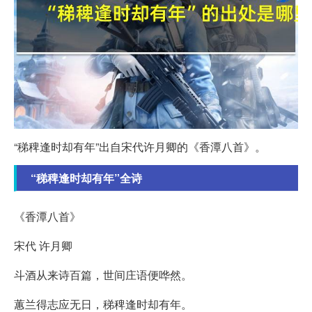
“稊稗逢时却有年”出自宋代许月卿的《香潭八首》。
“稊稗逢时却有年”全诗
《香潭八首》
宋代 许月卿
斗酒从来诗百篇，世间庄语便哗然。
蕙兰得志应无日，稊稗逢时却有年。