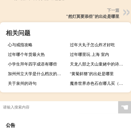
下一篇
“然灯莫要添些”的出处是哪里
相关问题
心与戒指攻略
过年大丸子怎么炸才好吃
过年哪个年货最火热
过年哪里玩 上海 室内
小学生拜年四字成语有哪些
天龙八部之天山童姥中的诗句是什么_人生如梦……后面的是什么
加州州立大学是什么档次的大学
“黄菊斜簪”的出处是哪里
关于泉州的诗句
魔兽世界赤色石在哪儿买（魔兽世界赤色石在哪儿）
☚
公告