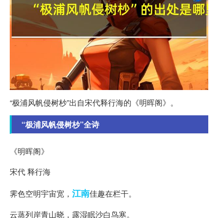
“极浦风帆侵树杪”出自宋代释行海的《明晖阁》。
“极浦风帆侵树杪”全诗
《明晖阁》
宋代 释行海
江南
霁色空明宇宙宽，
佳趣在栏干。
云蒸列岸青山晓，露湿眠沙白鸟寒。