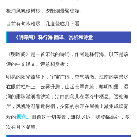
极浦风帆侵树杪，夕阳烟景聚檐端。
目前有句吟难尽，几度登临月下看。
《明晖阁》释行海 翻译、赏析和诗意
《明晖阁》是一首宋代的诗词，作者是释行海。以下是该
诗的中文译文、诗意和赏析：
明亮的阳光照耀下，宇宙广阔，空气清澈。江南的美景尽
在眼前栏杆上。云雾升腾，山岳苍翠青葱，黎明初露，湿
润的露珠滋润着沙滩，洁白的鸟儿在寒冷中栖息。远处海
岸，风帆逐渐靠近树梢，夕阳的余晖在屋檐上聚集成烟雾
景色
般的
。眼前这一切美景，难以尽诉，我登临高处，多
次在月下凝望。