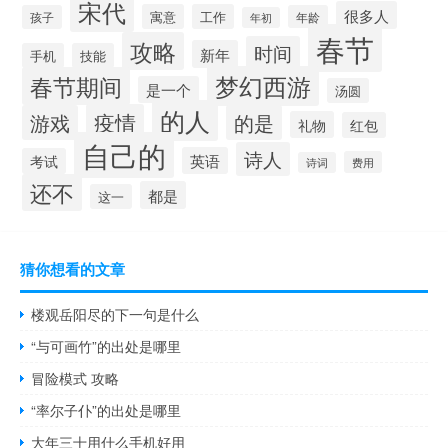
宋代
很多人
寓意
工作
孩子
年龄
年初
春节
攻略
时间
新年
手机
技能
梦幻西游
春节期间
是一个
汤圆
的人
疫情
游戏
的是
礼物
红包
自己的
诗人
英语
考试
费用
诗词
还不
都是
这一
猜你想看的文章
楼观岳阳尽的下一句是什么
“与可画竹”的出处是哪里
冒险模式 攻略
“率尔子仆”的出处是哪里
大年三十用什么手机好用