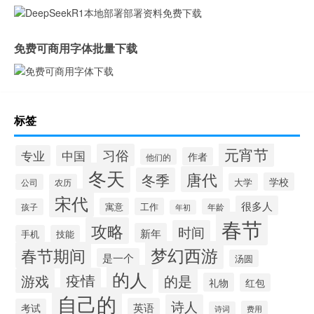
免费可商用字体批量下载
标签
元宵节
习俗
专业
中国
作者
他们的
冬天
唐代
冬季
学校
大学
公司
农历
宋代
很多人
寓意
工作
孩子
年龄
年初
春节
攻略
时间
新年
手机
技能
梦幻西游
春节期间
是一个
汤圆
的人
疫情
游戏
的是
礼物
红包
自己的
诗人
英语
考试
费用
诗词