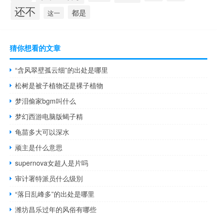
还不
都是
这一
猜你想看的文章
“含风翠壁孤云细”的出处是哪里
松树是被子植物还是裸子植物
梦泪偷家bgm叫什么
梦幻西游电脑版蝎子精
龟苗多大可以深水
顽主是什么意思
supernova女超人是片吗
审计署特派员什么级別
“落日乱峰多”的出处是哪里
潍坊昌乐过年的风俗有哪些