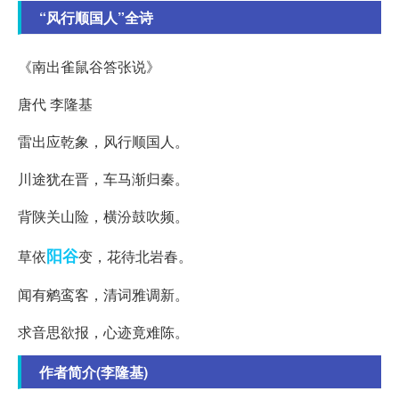
“风行顺国人”全诗
《南出雀鼠谷答张说》
唐代 李隆基
雷出应乾象，风行顺国人。
川途犹在晋，车马渐归秦。
背陕关山险，横汾鼓吹频。
阳谷
草依
变，花待北岩春。
闻有鹓鸾客，清词雅调新。
求音思欲报，心迹竟难陈。
作者简介(李隆基)