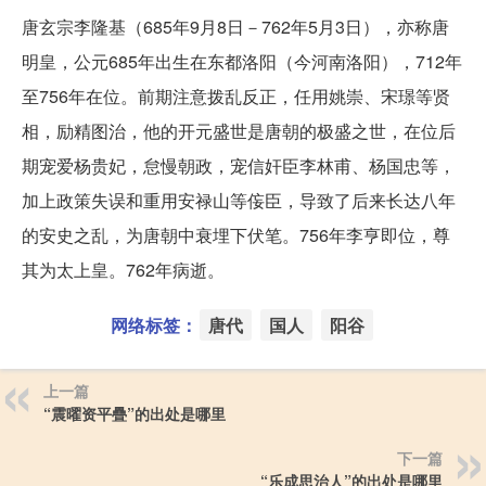
唐玄宗李隆基（685年9月8日－762年5月3日），亦称唐
明皇，公元685年出生在东都洛阳（今河南洛阳），712年
至756年在位。前期注意拨乱反正，任用姚崇、宋璟等贤
相，励精图治，他的开元盛世是唐朝的极盛之世，在位后
期宠爱杨贵妃，怠慢朝政，宠信奸臣李林甫、杨国忠等，
加上政策失误和重用安禄山等侫臣，导致了后来长达八年
的安史之乱，为唐朝中衰埋下伏笔。756年李亨即位，尊
其为太上皇。762年病逝。
网络标签：
唐代
国人
阳谷
上一篇
“震曜资平疊”的出处是哪里
下一篇
“乐成思治人”的出处是哪里