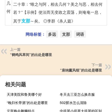
几
二十章：“唯之与阿，相去几何？美之与恶，相去何
何
若？”【示例】使法而无变政之震荡，则奄奄一息，
支那
其于
～矣。 ◎李群《杀人篇》
网络标签：
多远
支那
词语
上一篇
“鹤鸣风草间”的出处是哪里
下一篇
“座纳薰风细”的出处是哪里
相关问题
天津美院和鲁美哪个好
冬天去三亚怎么换衣服
“晚归长带酒”的出处是哪里
502胶水怎么清除
元宵晚会舞狮特点
中提琴小提琴大提琴的区别