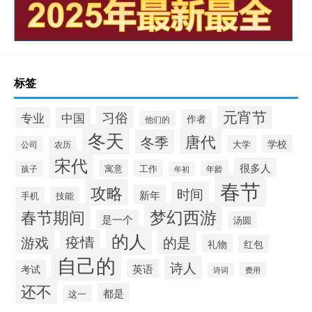
标签
元宵节
习俗
专业
中国
作者
他们的
冬天
唐代
冬季
学校
大学
公司
农历
宋代
很多人
寓意
工作
孩子
年龄
年初
春节
攻略
时间
新年
手机
技能
梦幻西游
春节期间
是一个
汤圆
的人
疫情
游戏
的是
礼物
红包
自己的
诗人
英语
考试
费用
诗词
还不
都是
这一