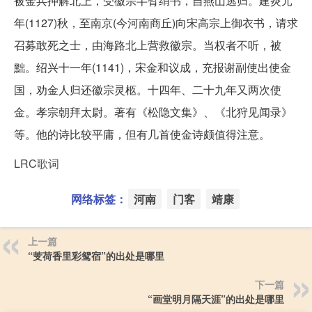
被金兵押解北上，受徽宗半臂绢书，自燕山逃归。建炎元
年(1127)秋，至南京(今河南商丘)向宋高宗上御衣书，请求
召募敢死之士，由海路北上营救徽宗。当权者不听，被
黜。绍兴十一年(1141)，宋金和议成，充报谢副使出使金
国，劝金人归还徽宗灵柩。十四年、二十九年又两次使
金。孝宗朝拜太尉。著有《松隐文集》、《北狩见闻录》
等。他的诗比较平庸，但有几首使金诗颇值得注意。
LRC歌词
网络标签：
河南
门客
靖康
上一篇
“芰荷香里彩鸳宿”的出处是哪里
下一篇
“画堂明月隔天涯”的出处是哪里