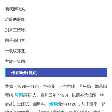
劝我醉秋风。
难辞两脸红。
别来三堕叶。
同是修门客。
十载叹萍蓬。
方欣一笑同。
作者简介(曹勋)
曹勋（1098—1174）字公显，一字世绩，号松隐，颍昌阳
河南
翟(今
禹县)人。宣和五年(1123)，以荫补承信郎，特
靖康
命赴进士廷试，赐甲科。
元年(1126)，与宋徽宗一起