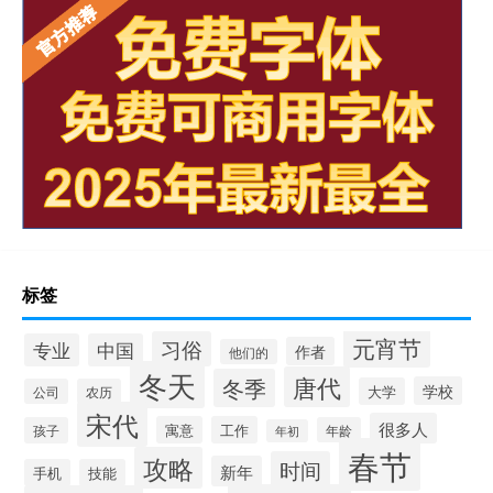
标签
元宵节
习俗
专业
中国
作者
他们的
冬天
唐代
冬季
学校
大学
公司
农历
宋代
很多人
寓意
工作
孩子
年龄
年初
春节
攻略
时间
新年
手机
技能