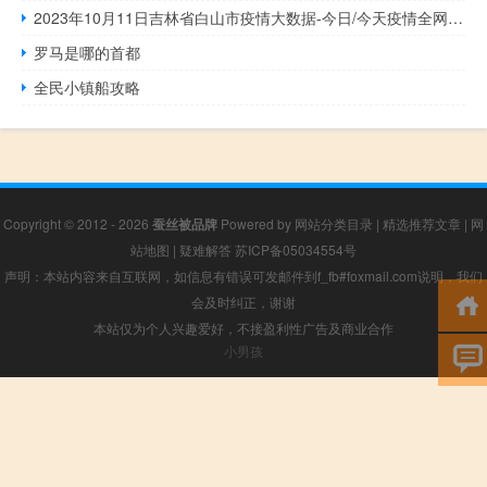
2023年10月11日吉林省白山市疫情大数据-今日/今天疫情全网搜索最新实时消息动态情况通知播报
罗马是哪的首都
全民小镇船攻略
Copyright © 2012 - 2026
蚕丝被品牌
Powered by
网站分类目录
|
精选推荐文章
|
网
站地图
|
疑难解答
苏ICP备05034554号
声明：本站内容来自互联网，如信息有错误可发邮件到f_fb#foxmail.com说明，我们
会及时纠正，谢谢
本站仅为个人兴趣爱好，不接盈利性广告及商业合作
小男孩