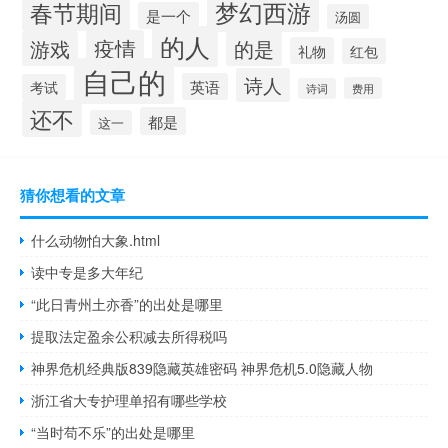
梦幻西游
春节期间
是一个
汤圆
的人
疫情
游戏
的是
礼物
红包
自己的
诗人
英语
考试
费用
诗词
还不
都是
这一
猜你想看的文章
什么动物怕大象.html
读中专是多大年纪
“此日青州土亦香”的出处是哪里
提取法定盈余公积减去所得税吗
神界危机经典版839隐藏英雄密码 神界危机5.0隐藏人物
浙江省大专护理单招有哪些学校
“当时苟不乐”的出处是哪里