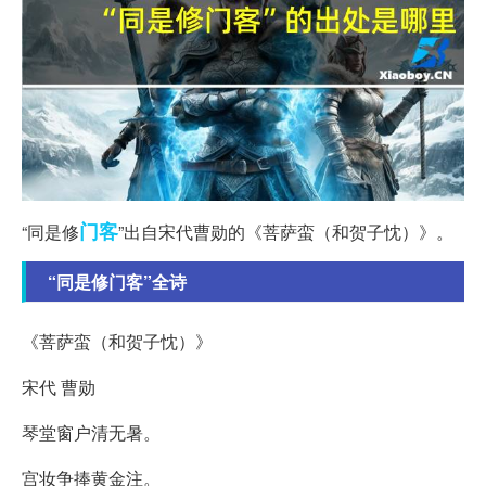
门客
“同是修
”出自宋代曹勋的《菩萨蛮（和贺子忱）》。
“同是修门客”全诗
《菩萨蛮（和贺子忱）》
宋代 曹勋
琴堂窗户清无暑。
宫妆争捧黄金注。