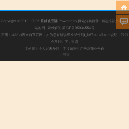
Copyright © 2012 - 2026
蚕丝被品牌
Powered by
网站分类目录
|
精选推荐文章
|
网
站地图
|
疑难解答
苏ICP备05034554号
声明：本站内容来自互联网，如信息有错误可发邮件到f_fb#foxmail.com说明，我们
会及时纠正，谢谢
本站仅为个人兴趣爱好，不接盈利性广告及商业合作
小男孩