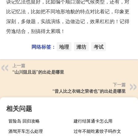
诀记忆法也挺好，比如编个顺口溜记气候类型，还有，对
比记忆法，比如把不同地形地貌的特点对比着记，印象更
深刻，多做题，实战演练，边做边记，效果杠杠的！记得
劳逸结合，别搞得太累哦！
网络标签：
地理
潍坊
考试
上一篇
“山川阻且远”的出处是哪里
下一篇
“昔人比之衣锦之荣者也”的出处是哪里
相关问题
冒险岛 回归攻略
建行结算通卡怎么用
酒驾开车怎么处理
过年不能吃素饺子吗作文