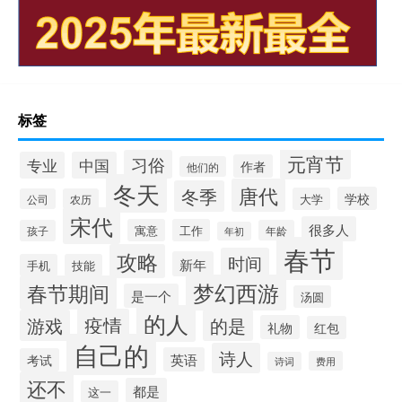
标签
元宵节
习俗
专业
中国
作者
他们的
冬天
唐代
冬季
学校
大学
公司
农历
宋代
很多人
寓意
工作
孩子
年龄
年初
春节
攻略
时间
新年
手机
技能
梦幻西游
春节期间
是一个
汤圆
的人
疫情
游戏
的是
礼物
红包
自己的
诗人
英语
考试
费用
诗词
还不
都是
这一