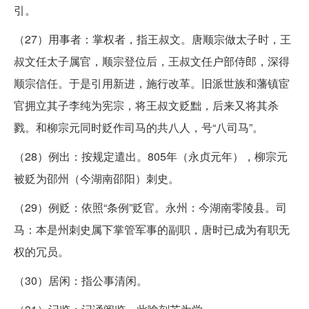
引。
（27）用事者：掌权者，指王叔文。唐顺宗做太子时，王
叔文任太子属官，顺宗登位后，王叔文任户部侍郎，深得
顺宗信任。于是引用新进，施行改革。旧派世族和藩镇宦
官拥立其子李纯为宪宗，将王叔文贬黜，后来又将其杀
戮。和柳宗元同时贬作司马的共八人，号“八司马”。
（28）例出：按规定遣出。805年（永贞元年），柳宗元
被贬为邵州（今湖南邵阳）刺史。
（29）例贬：依照“条例”贬官。永州：今湖南零陵县。司
马：本是州刺史属下掌管军事的副职，唐时已成为有职无
权的冗员。
（30）居闲：指公事清闲。