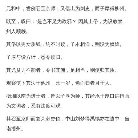
元和中，尝例召至京师；又偕出为刺史，而子厚得柳州。
既至，叹曰：“是岂不足为政邪？”因其土俗，为设教禁，
州人顺赖。
其俗以男女质钱，约不时赎，子本相侔，则没为奴婢。
子厚与设方计，悉令赎归。
其尤贫力不能者，令书其佣，足相当，则使归其质。
观察使下其法于他州，比一岁，免而归者且千人。
衡湘以南为进士者，皆以子厚为师，其经承子厚口讲指画
为文词者，悉有法度可观。
其召至京师而复为刺史也，中山刘梦得禹锡亦在遣中，当
诣播州。