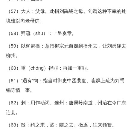
（57）大人：父母。此指刘禹锡之母。句谓这种不幸的处
境难以向老母讲。
（58）拜疏（shū）：上呈奏章。
（59）以柳易播：意指柳宗元自愿到播州去，让刘禹锡去
柳州。
（60）重（chóng）得罪：再加一重罪。
（61）“遇有”句：指当时御史中丞裴度、崔群上疏为刘禹
锡陈情一事。
（62）刺：用作动词。连州：唐属岭南道，州治在今广东
连县。
（63）徵：约之来，逐：随之去。徵逐，往来频繁。