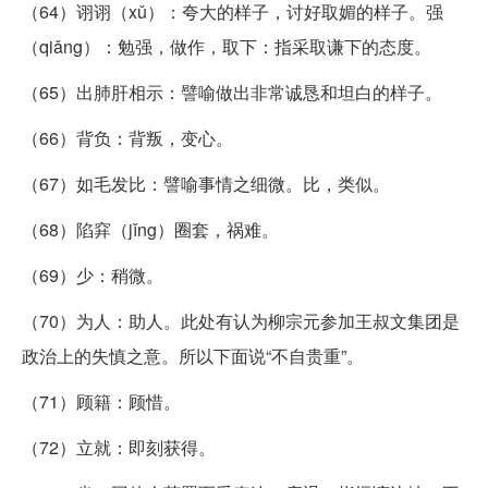
（64）诩诩（xǔ）：夸大的样子，讨好取媚的样子。强
（qiǎng）：勉强，做作，取下：指采取谦下的态度。
（65）出肺肝相示：譬喻做出非常诚恳和坦白的样子。
（66）背负：背叛，变心。
（67）如毛发比：譬喻事情之细微。比，类似。
（68）陷穽（jǐng）圈套，祸难。
（69）少：稍微。
（70）为人：助人。此处有认为柳宗元参加王叔文集团是
政治上的失慎之意。所以下面说“不自贵重”。
（71）顾籍：顾惜。
（72）立就：即刻获得。