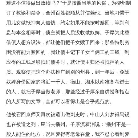
难道不值得做出政绩吗？”于是按照当地的风俗，为柳州制
订了教谕和禁令，全州百姓都顺从并信赖他。当地习惯于
用儿女做抵押向人借钱，约定如果不能按时赎回，等到利
息与本金相等时，债主就把人质没收做奴婢。子厚为此替
借债人想方设法，都让他们把子女赎了回来；那些特别穷
困没有能力赎回的，就让债主记下子女当佣工的工钱，到
应得的工钱足够抵消债务时，就让债主归还被抵押的人
质。观察使把这个办法推广到别的州县，到一年后，免除
奴婢身份回家的将近一千人。衡山、湘水以南准备考进士
的人，就把子厚当做老师，那些经过子厚亲自讲授和指点
的人所写的文章，全都可以看得出是合乎规范的。
他被召回京师又再次被遣出做刺史时，中山人刘梦得禹锡
也在被遣之列，应当去播州。子厚流着泪说：“播州不是一
般人能住的地方，况且梦得有老母在堂，我不忍心看到梦