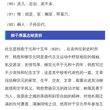
（90）庶几：近似，差不多。
（91）惟：就是。室：幽室，即墓穴。
（92）嗣人：子孙后代。
柳子厚墓志铭赏析
此文是韩愈于元和十五年（820），在袁州任刺史时所
作。韩愈和柳宗元同是唐代古文运动中桴鼓相应的领袖。
私交甚深，友情笃厚。柳宗元卒于元和十四年，韩愈写过
不少哀悼和纪念文字，这是其中较有代表性的一篇。文章
综括柳宗元的家世、生平、交友、文章，着重论述其治柳
政绩和文学风义。韩愈赞扬宗元的政治才能，称颂其勇于
为人，急朋友之难的美德和刻苦自励的精神。对他长期迁
谪的坎坷遭遇，满掬同情之泪。然而对于宗元早年参加王