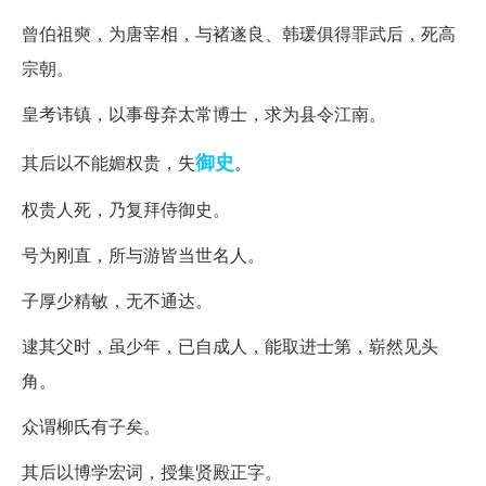
曾伯祖奭，为唐宰相，与褚遂良、韩瑗俱得罪武后，死高
宗朝。
皇考讳镇，以事母弃太常博士，求为县令江南。
御史
其后以不能媚权贵，失
。
权贵人死，乃复拜侍御史。
号为刚直，所与游皆当世名人。
子厚少精敏，无不通达。
逮其父时，虽少年，已自成人，能取进士第，崭然见头
角。
众谓柳氏有子矣。
其后以博学宏词，授集贤殿正字。