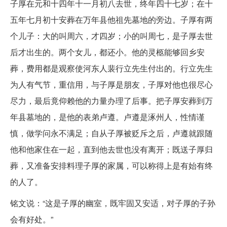
子厚在元和十四年十一月初八去世，终年四十七岁；在十
五年七月初十安葬在万年县他祖先墓地的旁边。子厚有两
个儿子：大的叫周六，才四岁；小的叫周七，是子厚去世
后才出生的。两个女儿，都还小。他的灵柩能够回乡安
葬，费用都是观察使河东人裴行立先生付出的。行立先生
为人有气节，重信用，与子厚是朋友，子厚对他也很尽心
尽力，最后竟仰赖他的力量办理了后事。把子厚安葬到万
年县墓地的，是他的表弟卢遵。卢遵是涿州人，性情谨
慎，做学问永不满足；自从子厚被贬斥之后，卢遵就跟随
他和他家住在一起，直到他去世也没有离开；既送子厚归
葬，又准备安排料理子厚的家属，可以称得上是有始有终
的人了。
铭文说：“这是子厚的幽室，既牢固又安适，对子厚的子孙
会有好处。”