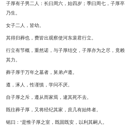
子厚有子男二人：长曰周六，始四岁；季曰周七，子厚卒
乃生。
女子二人，皆幼。
其得归葬也，费皆出观察使河东裴君行立。
行立有节概，重然诺，与子厚结交，子厚亦为之尽，竟赖
其力。
葬子厚于万年之墓者，舅弟卢遵。
遵，涿人，性谨慎，学问不厌。
自子厚之斥，遵从而家焉，逮其死不去。
既往葬子厚，又将经纪其家，庶几有始终者。
铭曰：“是惟子厚之室，既固既安，以利其嗣人。