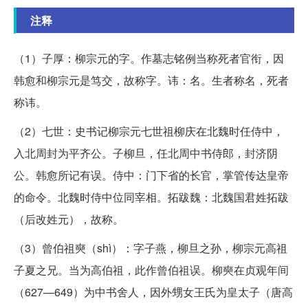
注释
（1）子厚：柳宗元的字。作墓志铭例当称死者官衔，因
韩愈和柳宗元是笃交，故称字。讳：名。生者称名，死者
称讳。
（2）七世：史书记柳宗元七世祖柳庆在北魏时任侍中，
入北周封为平齐公。子柳旦，任北周中书侍郎，封济阴
公。韩愈所记有误。侍中：门下省的长官，掌管传达皇帝
的命令。北魏时侍中位同宰相。拓跋魏：北魏国君姓拓跋
（后改姓元），故称。
（3）曾伯祖奭（shì）：字子燕，柳旦之孙，柳宗元高祖
子夏之兄。当为高伯祖，此作曾伯祖误。柳奭在贞观年间
（627—649）为中书舍人，因外甥女王氏为皇太子（唐高