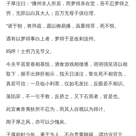
子厚泣曰：“播州非人所居，而梦得亲在堂，吾不忍梦得之
穷，无辞以白其大人；且万无母子俱往理。
”请于朝，将拜疏，愿以柳易播，虽重得罪，死不恨。
遇有以梦得事白上者，梦得于是改刺连州。
呜呼！士穷乃见节义。
今夫平居里巷相慕悦，酒食游戏相徵逐，诩诩强笑语以相
取下，握手出肺肝相示，指天日涕泣，誓生死不相背负，
真若可信；一旦临小利害，仅如毛发比，反眼若不相识。
落陷穽，不一引手救，反挤之，又下石焉者，皆是也。
此宜禽兽夷狄所不忍为，而其人自视以为得计。
闻子厚之风，亦可以少愧矣。
子厚前时少年，勇于为人，不自贵重顾籍，谓功业可立