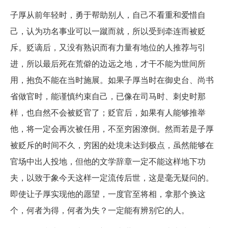
子厚从前年轻时，勇于帮助别人，自己不看重和爱惜自
己，认为功名事业可以一蹴而就，所以受到牵连而被贬
斥。贬谪后，又没有熟识而有力量有地位的人推荐与引
进，所以最后死在荒僻的边远之地，才干不能为世间所
用，抱负不能在当时施展。如果子厚当时在御史台、尚书
省做官时，能谨慎约束自己，已像在司马时、刺史时那
样，也自然不会被贬官了；贬官后，如果有人能够推举
他，将一定会再次被任用，不至穷困潦倒。然而若是子厚
被贬斥的时间不久，穷困的处境未达到极点，虽然能够在
官场中出人投地，但他的文学辞章一定不能这样地下功
夫，以致于象今天这样一定流传后世，这是毫无疑问的。
即使让子厚实现他的愿望，一度官至将相，拿那个换这
个，何者为得，何者为失？一定能有辨别它的人。