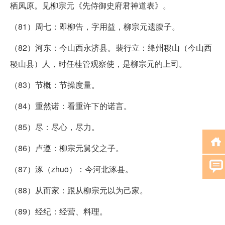
栖凤原。见柳宗元《先侍御史府君神道表》。
（81）周七：即柳告，字用益，柳宗元遗腹子。
（82）河东：今山西永济县。裴行立：绛州稷山（今山西
稷山县）人，时任桂管观察使，是柳宗元的上司。
（83）节概：节操度量。
（84）重然诺：看重许下的诺言。
（85）尽：尽心，尽力。
（86）卢遵：柳宗元舅父之子。
（87）涿（zhuō）：今河北涿县。
（88）从而家：跟从柳宗元以为己家。
（89）经纪：经营、料理。