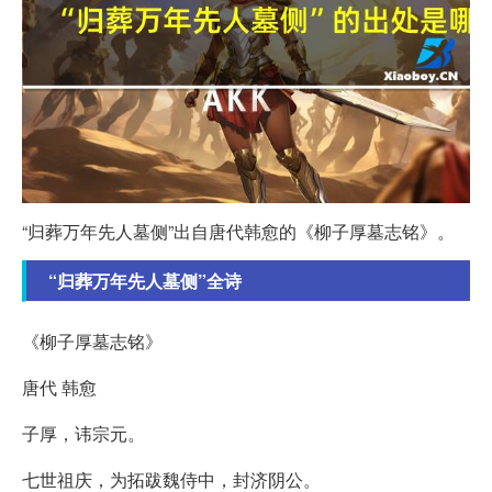
“归葬万年先人墓侧”出自唐代韩愈的《柳子厚墓志铭》。
“归葬万年先人墓侧”全诗
《柳子厚墓志铭》
唐代 韩愈
子厚，讳宗元。
七世祖庆，为拓跋魏侍中，封济阴公。