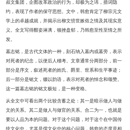
叔文集团，企图改革政治的行为，却极为之讳，措词隐
约，表现了作者的保守思想。文中，韩愈肯定了柳宗元文
学上的卓越成就，并揭示出柳文愤世嫉俗之情及其现实意
义。全文写得酣姿淋漓，顿挫盘郁，乃韩愈至性至情之所
发。
墓志铭，是古代文体的一种，刻石纳入墓内或墓旁，表示
对死者的纪念，以便后人稽考。文章通常分两部分，前一
部分是序文，叙述死者的姓氏、爵里、世系和生平事迹；
后一部分是铭文，缀以韵语，表示对死者的悼念和颂赞。
这一篇墓志铭的铭文极短，是一种变格。
从全文中可看出两个比较含蓄之处：其一是暗示做人与做
文的关系。其二是做人与做官的关系。合二为一，也就是
要以人品为本的问题。对于这个问题，对于这个在中国传
统文化中，尤其是儒文化中的核心问题，韩愈的态度是相