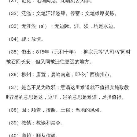
（31）记览：记诵阅览。此喻刻苦为学。
（32）泛滥：文笔汪洋恣肆。停蓄：文笔雄厚凝炼。
（33）无涯涘（sì）：无边际。涯、涘，均是水边。
（34）肆：放情。
（35）偕出：815年（元和十年），柳宗元等“八司马”同时
被召回长安，但又同被迁往更远的地方。
（36）柳州：唐置，属岭南道，即今广西柳州市。
（37）是岂不足为政邪：意谓这里难道就不值得实施政教
吗?是的意思是这，这里，岂的意思是难道，足指值得。
（38）因：顺着，按照。土俗：当地的风俗。
（39）教禁：教谕和禁令。
（40）顺赖：顺从信赖。