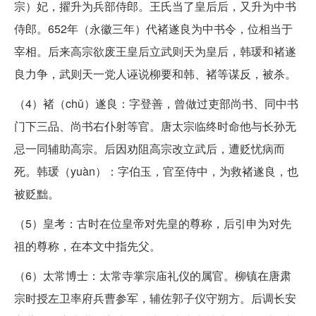
宗）妃，擢升为兵部侍郎。王氏当了皇后后，又升为中书
侍郎。652年（永徽三年）代褚遂良为中书令，位相当于
宰相。后来高宗欲废王皇后立武则天为皇后，韩瑗和褚遂
良力争，武则天一党人诬说柳要和韩、褚等谋反，被杀。
（4）褚（chǔ）遂良：字登善，曾做过吏部尚书、同中书
门下三品、尚书右仆射等官。唐太宗临终时命他与长孙无
忌一同辅助高宗。后因劝阻高宗改立武后，遭贬忧病而
死。韩瑗（yuàn）：字伯玉，官至侍中，为救褚遂良，也
被贬黜。
（5）皇考：古时在位皇帝对先皇的尊称，后引申为对先
祖的尊称，在本文中指先父。
（6）太常博士：太常寺掌宗庙礼仪的属官。柳镇在唐肃
宗时授左卫率府兵曹参军，辅佐郭子仪守朔方。后调长安