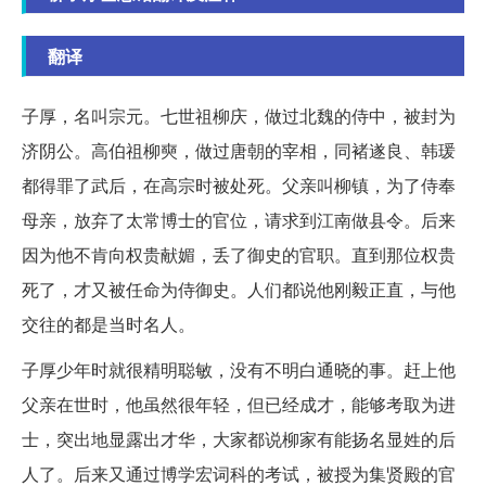
翻译
子厚，名叫宗元。七世祖柳庆，做过北魏的侍中，被封为
济阴公。高伯祖柳奭，做过唐朝的宰相，同褚遂良、韩瑗
都得罪了武后，在高宗时被处死。父亲叫柳镇，为了侍奉
母亲，放弃了太常博士的官位，请求到江南做县令。后来
因为他不肯向权贵献媚，丢了御史的官职。直到那位权贵
死了，才又被任命为侍御史。人们都说他刚毅正直，与他
交往的都是当时名人。
子厚少年时就很精明聪敏，没有不明白通晓的事。赶上他
父亲在世时，他虽然很年轻，但已经成才，能够考取为进
士，突出地显露出才华，大家都说柳家有能扬名显姓的后
人了。后来又通过博学宏词科的考试，被授为集贤殿的官