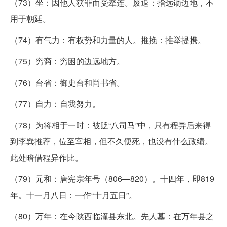
（73）坐：因他人获罪而受牵连。废退：指远谪边地，不
用于朝廷。
（74）有气力：有权势和力量的人。推挽：推举提携。
（75）穷裔：穷困的边远地方。
（76）台省：御史台和尚书省。
（77）自力：自我努力。
（78）为将相于一时：被贬“八司马”中，只有程异后来得
到李巽推荐，位至宰相，但不久便死，也没有什么政绩。
此处暗借程异作比。
（79）元和：唐宪宗年号（806—820）。十四年，即819
年。十一月八日：一作“十月五日”。
（80）万年：在今陕西临潼县东北。先人墓：在万年县之