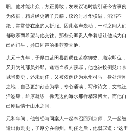
职。他才能出众，方正勇敢，发表议论时能引证今古事例
为依据，精通经史诸子典籍，议论时才华横溢，滔滔不
绝，常常使在座的人折服。因此名声轰动，一时之间人们
都敬慕而希望与他交往。那些公卿贵人争着想让他成为自
己的门生，异口同声的推荐赞誉他。
贞元十九年，子厚由蓝田县尉调任监察御史。顺宗即位，
又升为礼部员外郎。逢遇当权人获罪，他也被按例贬出京
城当刺史，还未到任，又被依例贬为永州司马。身处清闲
之地，自己更加刻苦为学，专心诵读，写作诗文，文笔汪
洋恣肆，雄厚凝练，像无边的海水那样精深博大。而他自
己则纵情于山水之间。
元和年间，他曾经与同案人一起奉召回到京师，又一起被
遣出做刺史，子厚分在柳州。到任之后，他慨叹道：“这里