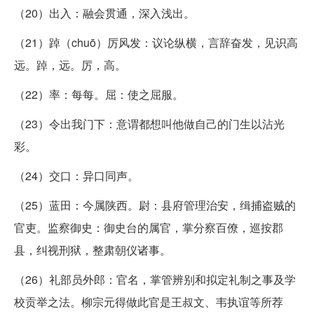
（20）出入：融会贯通，深入浅出。
（21）踔（chuō）厉风发：议论纵横，言辞奋发，见识高
远。踔，远。厉，高。
（22）率：每每。屈：使之屈服。
（23）令出我门下：意谓都想叫他做自己的门生以沾光
彩。
（24）交口：异口同声。
（25）蓝田：今属陕西。尉：县府管理治安，缉捕盗贼的
官吏。监察御史：御史台的属官，掌分察百僚，巡按郡
县，纠视刑狱，整肃朝仪诸事。
（26）礼部员外郎：官名，掌管辨别和拟定礼制之事及学
校贡举之法。柳宗元得做此官是王叔文、韦执谊等所荐