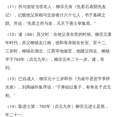
（11）所与游皆当世名人：柳宗元有《先君石表阴先友
记》，记载他父亲相与交游者计六十七人，书于墓碑之
阴。并说：“先君之所与友，凡天下善士举集焉。”
（12）逮（dài）其父时：在他父亲在世的时候。柳宗元童
年时代，其父柳镇去江南，他和母亲留在长安。至十二、
三岁时，柳镇在湖北、江西等地做官，他随父同去。柳镇
卒于793年（贞元九年），柳宗元年二十一岁。逮，等
到。
（13）已自成人：柳宗元十三岁即作《为崔中丞贺平李怀
光表》，刘禹锡作集序说：“子厚始以童子，有奇名于贞元
初。”
（14）取进士第：793年（贞元九年）柳宗元进士及第，
年二十一。