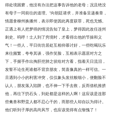
得处境困窘，他没有办法把这事告诉他的老母；况且绝没
有母子一同前往的道理。”向朝廷请求，并准备呈递奏章，
情愿拿柳州换播州，表示即使因此再度获罪，死也无憾。
正遇上有人把梦得的情况告知了皇上，梦得因此改任连州
刺史。呜呼！士人到了穷境时，才看得出他的节操和义
气！一些人，平日街坊居处互相仰慕讨好，一些吃喝玩乐
来往频繁，夸夸其谈，强作笑脸，互相表示愿居对方之
下，手握手作出掏肝挖肺之状给对方看，指着天日流泪，
发誓不论生死谁都不背弃朋友，简直像真的一样可信。一
旦遇到小小的利害冲突，仅仅象头发丝般细小，便翻脸不
认人，朋友落入陷阱，也不伸一下手去救，反而借机推挤
他，再往下扔石头，到处都是这样的人啊！这应该是连那
些禽兽和野蛮人都不忍心干的，而那些人却自以为得计。
他们听到子厚的高尚风节，也应该觉得有点惭愧了！