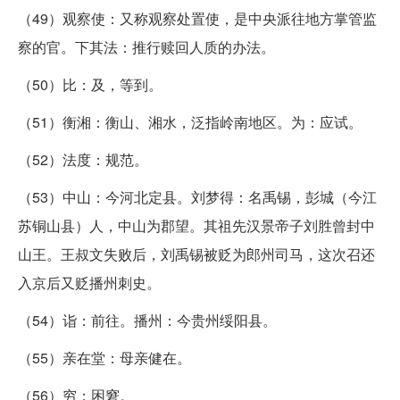
（49）观察使：又称观察处置使，是中央派往地方掌管监
察的官。下其法：推行赎回人质的办法。
（50）比：及，等到。
（51）衡湘：衡山、湘水，泛指岭南地区。为：应试。
（52）法度：规范。
（53）中山：今河北定县。刘梦得：名禹锡，彭城（今江
苏铜山县）人，中山为郡望。其祖先汉景帝子刘胜曾封中
山王。王叔文失败后，刘禹锡被贬为郎州司马，这次召还
入京后又贬播州刺史。
（54）诣：前往。播州：今贵州绥阳县。
（55）亲在堂：母亲健在。
（56）穷：困窘。