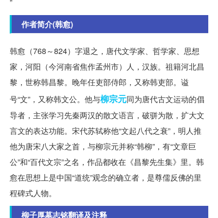
”
作者简介(韩愈)
韩愈（768～824）字退之，唐代文学家、哲学家、思想
家，河阳（今河南省焦作孟州市）人，汉族。祖籍河北昌
黎，世称韩昌黎。晚年任吏部侍郎，又称韩吏部。谥
柳宗元
号“文”，又称韩文公。他与
同为唐代古文运动的倡
导者，主张学习先秦两汉的散文语言，破骈为散，扩大文
言文的表达功能。宋代苏轼称他“文起八代之衰”，明人推
他为唐宋八大家之首，与柳宗元并称“韩柳”，有“文章巨
公”和“百代文宗”之名，作品都收在《昌黎先生集》里。韩
愈在思想上是中国“道统”观念的确立者，是尊儒反佛的里
程碑式人物。
柳子厚墓志铭翻译及注释