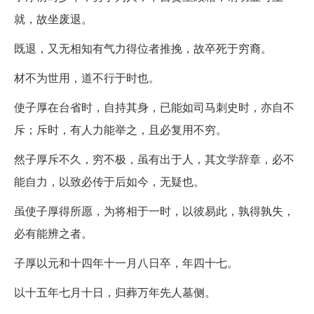
就，故坐废退。
既退，又无相知有气力得位者推挽，故卒死于穷裔。
材不为世用，道不行于时也。
使子厚在台省时，自持其身，已能如司马刺史时，亦自不
斥；斥时，有人力能举之，且必复用不穷。
然子厚斥不久，穷不极，虽有出于人，其文学辞章，必不
能自力，以致必传于后如今，无疑也。
虽使子厚得所愿，为将相于一时，以彼易此，孰得孰失，
必有能辨之者。
子厚以元和十四年十一月八日卒，年四十七。
以十五年七月十日，归葬万年先人墓侧。