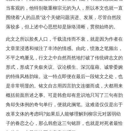
当客观的，他特别敬重柳宗元的为人，所以本文也就一直
围绕着“人的品质”这个关键问题演进、发展，尽管自然段
落较多，但上述中心思想却是脉络清晰，贯彻始终的。
此文之所以脍炙人口，千载流传而不衰，就是因为作者在
文章里浸透和倾注了丰沛的情感。由此，愤激之笔频出，
不平之鸣屡见，行文之中自然而然地打破了传统碑志文的
形式，形成了夹叙夹议、议论横生、深沉蕴藉、诚挚委婉
的特殊风格韵味。这一特点即便在最后一段铭文之处，也
是非常明显的。铭文自古用四言韵文连缀而成，大都用来
概括前面所述之事。可是韩愈却有意识地只写了三句有韵
角却失体例的奇句单行，便就此搁笔。这难道仅仅是出于
改革文体的考虑吗?如果后人能够理解到柳宗元对孱弱幼
子的眷恋之心，那么韩愈这三句铭辞，也就是对死者最恰