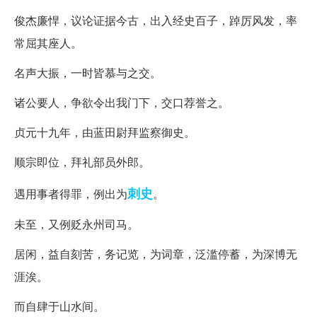
俊杰廉悍，议论证据今古，出入经史百子，踔厉风发，率
常屈其座人。
名声大振，一时皆慕与之交。
诸公要人，争欲令出我门下，交口荐誉之。
贞元十九年，由蓝田尉拜监察御史。
顺宗即位，拜礼部员外郎。
刺史
遇用事者得罪，例出为
。
未至，又例贬永州司马。
居闲，益自刻苦，务记览，为词章，泛滥停蓄，为深博无
涯涘。
而自肆于山水间。