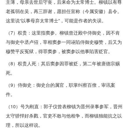
主薄，母亲去世后守丧，后来命为太常博士。柳镇以有尊
老孤弱在吴，再三辞谢，愿担任宣称（今属安徽）县令。
这里说“以事母弃太常博士”，可能是作者的失误。
（7）权贵：这里指窦参。柳镇曾迁殿中侍御史，因不肯
与御史中丞卢佋，宰相窦参一同诬陷侍御史穆赞，后又为
穆赞平反冤狱，得罪窦参，被窦参以他事陷害贬官。
（8）权贵人死：其后窦参因罪被贬，第二年被唐德宗赐
死。
（9）侍御史：御史台的属官，职掌纠察百僚，审讯案
件。
（10）号为刚直：郭子仪曾表柳镇为晋州录事参军，晋州
太守骄悍好杀戮，官吏不敢与他相争，而柳镇独能抗之以
理，所以这样说。